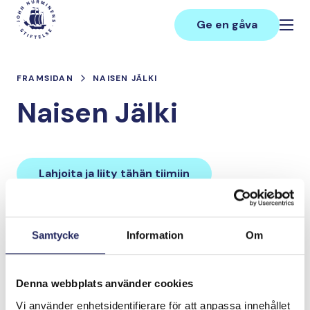
Hoppa
Main
till
Ge en gåva
innehåll
FRAMSIDAN
NAISEN JÄLKI
Naisen Jälki
Lahjoita ja liity tähän tiimiin
Tiimin lahjoitukset yhteensä:
Samtycke
Information
Om
0 €
Denna webbplats använder cookies
Tiimille tehdyt
Vi använder enhetsidentifierare för att anpassa innehållet