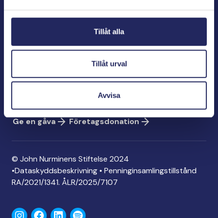
Bölegatan 2
00240 Helsingfors
Tillåt alla
info@jnfoundation.fi
Kontaktinformation
Tillåt urval
Ge en gåva
Konto: FI06 1214 3000 1122 96
Avvisa
MobilePay: 74792
Ge en gåva
Företagsdonation
© John Nurminens Stiftelse 2024
•
Dataskyddsbeskrivning
•
Penninginsamlingstillstånd
RA/2021/1341. ÅLR/2025/7107