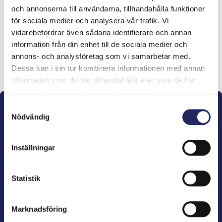
och annonserna till användarna, tillhandahålla funktioner
lahjoitukset
för sociala medier och analysera vår trafik. Vi
vidarebefordrar även sådana identifierare och annan
information från din enhet till de sociala medier och
annons- och analysföretag som vi samarbetar med.
Lahjoita ja liity tähän tiimiin
Dessa kan i sin tur kombinera informationen med annan
information som du har tillhandahållit eller som de har
samlat in när du har använt deras tjänster.
Samtyckesval
Nödvändig
Inställningar
John Nurminens Stiftelse är Östersjöns beskyddare,
förespråkare för havets betydelse, den marina
Statistik
kulturens väktare och utgivare av marin litteratur.
Marknadsföring
John Nurminens Stiftelse