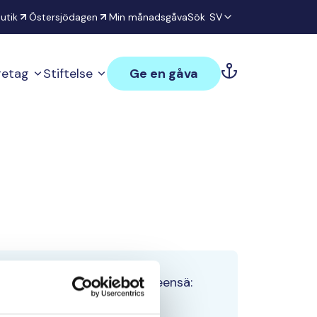
utik
Östersjödagen
Min månadsgåva
Sök
SV
öretag
Stiftelse
Ge en gåva
Tiimin lahjoitukset yhteensä:
0 €