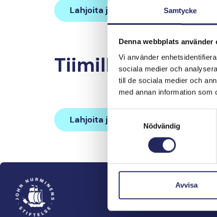
Lahjoita ja liity tähän tiimiin
Samtycke
Denna webbplats använder 
Tiimille tehdyt la
Vi använder enhetsidentifierar
sociala medier och analysera 
till de sociala medier och a
med annan information som du 
Samtyckesval
Lahjoita ja liity tähän tiimiin
Nödvändig
Avvisa