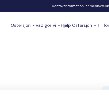
Secondary
Kontaktinformation
För media
Webb
Östersjön
Vad gör vi
Hjälp Östersjön
Till f