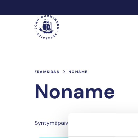
Hoppa
till
Main
innehåll
FRAMSIDAN
NONAME
Noname
Syntymäpäivälahjoitus