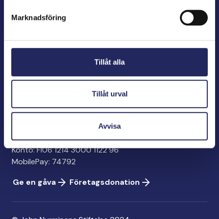
förespråkare för havets betydelse, den marina
Marknadsföring
kulturens väktare och utgivare av marin litteratur.
John Nurminens Stiftelse
Tillåt alla
Bölegatan 2
00240 Helsingfors
info@jnfoundation.fi
Tillåt urval
Kontaktinformation
Avvisa
Ge en gåva
Konto: FI06 1214 3000 1122 96
MobilePay: 74792
Ge en gåva
Företagsdonation