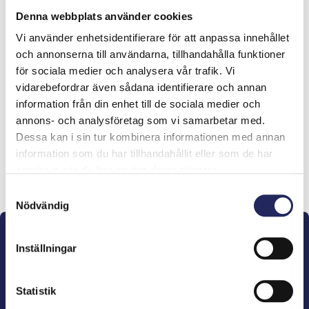
Denna webbplats använder cookies
lahjoitukset
Vi använder enhetsidentifierare för att anpassa innehållet
och annonserna till användarna, tillhandahålla funktioner
Österstjernan ry
för sociala medier och analysera vår trafik. Vi
vidarebefordrar även sådana identifierare och annan
information från din enhet till de sociala medier och
annons- och analysföretag som vi samarbetar med.
Dessa kan i sin tur kombinera informationen med annan
information som du har tillhandahållit eller som de har
samlat in när du har använt deras tjänster.
Lahjoita ja liity tähän tiimiin
Samtyckesval
Nödvändig
Inställningar
Statistik
John Nurminens Stiftelse är Östersjöns beskyddare,