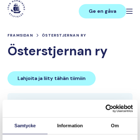
Hoppa
Main
till
Ge en gåva
innehåll
FRAMSIDAN
ÖSTERSTJERNAN RY
Österstjernan ry
Lahjoita ja liity tähän tiimiin
Tiimin lahjoitukset yhteensä:
300 €
Samtycke
Information
Om
Tiimille tehdyt