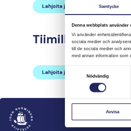
Lahjoita ja liity tähän tiimiin
Samtycke
Denna webbplats använder 
Tiimille tehdyt la
Vi använder enhetsidentifierar
sociala medier och analysera 
till de sociala medier och a
med annan information som du 
Samtyckesval
Lahjoita ja liity tähän tiimiin
Nödvändig
Avvisa