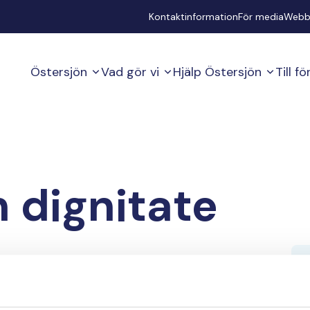
Secondary
Kontaktinformation
För media
Webb
Östersjön
Vad gör vi
Hjälp Östersjön
Till f
 dignitate