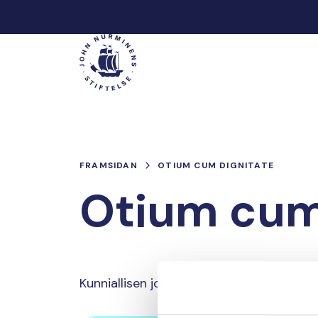
Hoppa
till
Main
innehåll
FRAMSIDAN
OTIUM CUM DIGNITATE
Otium cum
Kunniallisen joutenolon ylistys