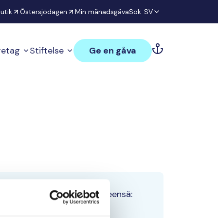
utik
Östersjödagen
Min månadsgåva
Sök
SV
öretag
Stiftelse
Ge en gåva
Tiimin lahjoitukset yhteensä:
0 €