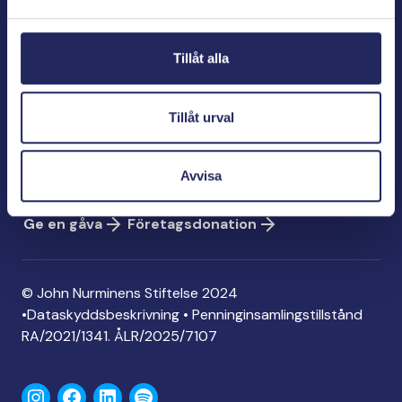
Bölegatan 2
00240 Helsingfors
Tillåt alla
info@jnfoundation.fi
Kontaktinformation
Tillåt urval
Ge en gåva
Konto: FI06 1214 3000 1122 96
Avvisa
MobilePay: 74792
Ge en gåva
Företagsdonation
© John Nurminens Stiftelse 2024
•
Dataskyddsbeskrivning
•
Penninginsamlingstillstånd
RA/2021/1341. ÅLR/2025/7107