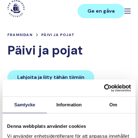
Hoppa
Main
till
Ge en gåva
innehåll
FRAMSIDAN
PÄIVI JA POJAT
Päivi ja pojat
Lahjoita ja liity tähän tiimiin
Tiimin lahjoitukset yhteensä:
Samtycke
Information
Om
0 €
Denna webbplats använder cookies
Tiimille tehdyt
Vi använder enhetsidentifierare för att anpassa innehållet