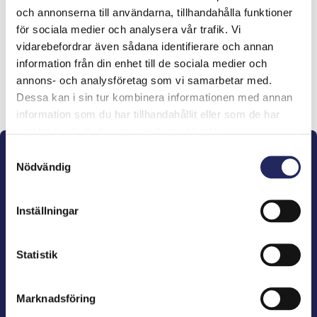
och annonserna till användarna, tillhandahålla funktioner
lahjoitukset
för sociala medier och analysera vår trafik. Vi
vidarebefordrar även sådana identifierare och annan
information från din enhet till de sociala medier och
annons- och analysföretag som vi samarbetar med.
Lahjoita ja liity tähän tiimiin
Dessa kan i sin tur kombinera informationen med annan
information som du har tillhandahållit eller som de har
samlat in när du har använt deras tjänster.
Samtyckesval
Nödvändig
Inställningar
John Nurminens Stiftelse är Östersjöns beskyddare,
förespråkare för havets betydelse, den marina
Statistik
kulturens väktare och utgivare av marin litteratur.
Marknadsföring
John Nurminens Stiftelse