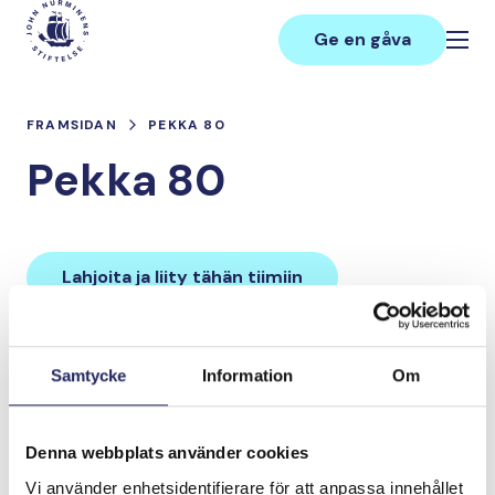
Hoppa
Main
till
Ge en gåva
innehåll
FRAMSIDAN
PEKKA 80
Pekka 80
Lahjoita ja liity tähän tiimiin
Tiimin lahjoitukset yhteensä:
Samtycke
Information
Om
0 €
Denna webbplats använder cookies
Tiimille tehdyt
Vi använder enhetsidentifierare för att anpassa innehållet