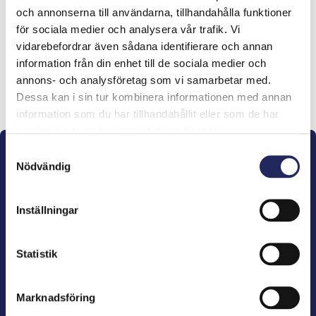
och annonserna till användarna, tillhandahålla funktioner
lahjoitukset
för sociala medier och analysera vår trafik. Vi
vidarebefordrar även sådana identifierare och annan
information från din enhet till de sociala medier och
annons- och analysföretag som vi samarbetar med.
Lahjoita ja liity tähän tiimiin
Dessa kan i sin tur kombinera informationen med annan
information som du har tillhandahållit eller som de har
samlat in när du har använt deras tjänster.
Samtyckesval
Nödvändig
Inställningar
John Nurminens Stiftelse är Östersjöns beskyddare,
förespråkare för havets betydelse, den marina
Statistik
kulturens väktare och utgivare av marin litteratur.
Marknadsföring
John Nurminens Stiftelse