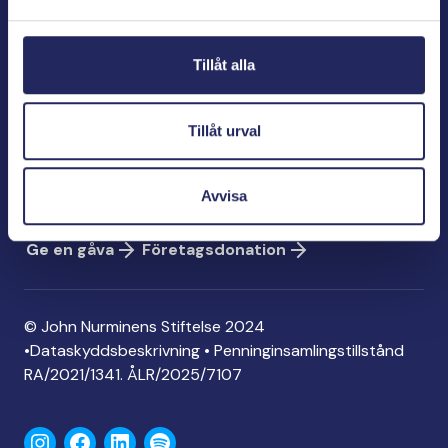
Bölegatan 2
00240 Helsingfors
Tillåt alla
info@jnfoundation.fi
Kontaktinformation
Tillåt urval
Ge en gåva
Konto: FI06 1214 3000 1122 96
Avvisa
MobilePay: 74792
Ge en gåva
Företagsdonation
© John Nurminens Stiftelse 2024
•
Dataskyddsbeskrivning
•
Penninginsamlingstillstånd
RA/2021/1341. ÅLR/2025/7107