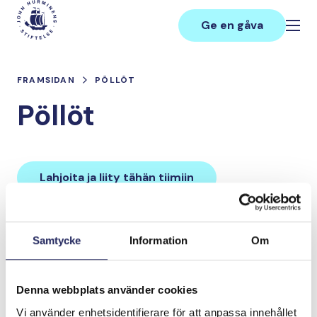
Hoppa
Main
till
Ge en gåva
innehåll
FRAMSIDAN
PÖLLÖT
Pöllöt
Lahjoita ja liity tähän tiimiin
Tiimin lahjoitukset yhteensä:
Samtycke
Information
Om
0 €
Denna webbplats använder cookies
Tiimille tehdyt
Vi använder enhetsidentifierare för att anpassa innehållet