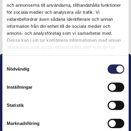
och annonserna till användarna, tillhandahålla funktioner
lahjoitukset
för sociala medier och analysera vår trafik. Vi
vidarebefordrar även sådana identifierare och annan
information från din enhet till de sociala medier och
annons- och analysföretag som vi samarbetar med.
Lahjoita ja liity tähän tiimiin
Dessa kan i sin tur kombinera informationen med annan
information som du har tillhandahållit eller som de har
samlat in när du har använt deras tjänster.
Samtyckesval
Nödvändig
Inställningar
John Nurminens Stiftelse är Östersjöns beskyddare,
förespråkare för havets betydelse, den marina
Statistik
kulturens väktare och utgivare av marin litteratur.
Marknadsföring
John Nurminens Stiftelse