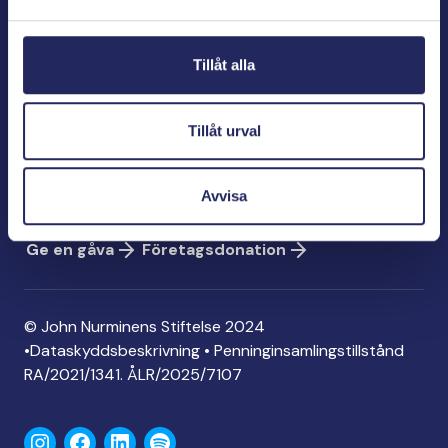
Bölegatan 2
00240 Helsingfors
Tillåt alla
info@jnfoundation.fi
Kontaktinformation
Tillåt urval
Ge en gåva
Konto: FI06 1214 3000 1122 96
Avvisa
MobilePay: 74792
Ge en gåva
Företagsdonation
© John Nurminens Stiftelse 2024
•
Dataskyddsbeskrivning
•
Penninginsamlingstillstånd
RA/2021/1341. ÅLR/2025/7107