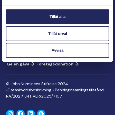
Bölegatan 2
00240 Helsingfors
Tillåt alla
info@jnfoundation.fi
Kontaktinformation
Tillåt urval
Ge en gåva
Konto: FI06 1214 3000 1122 96
Avvisa
MobilePay: 74792
Ge en gåva
Företagsdonation
© John Nurminens Stiftelse 2024
•
Dataskyddsbeskrivning
•
Penninginsamlingstillstånd
RA/2021/1341. ÅLR/2025/7107