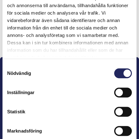
och annonserna till användarna, tillhandahålla funktioner
lahjoitukset
för sociala medier och analysera vår trafik. Vi
vidarebefordrar även sådana identifierare och annan
information från din enhet till de sociala medier och
annons- och analysföretag som vi samarbetar med.
Lahjoita ja liity tähän tiimiin
Dessa kan i sin tur kombinera informationen med annan
information som du har tillhandahållit eller som de har
samlat in när du har använt deras tjänster.
Samtyckesval
Nödvändig
Inställningar
John Nurminens Stiftelse är Östersjöns beskyddare,
förespråkare för havets betydelse, den marina
Statistik
kulturens väktare och utgivare av marin litteratur.
Marknadsföring
John Nurminens Stiftelse