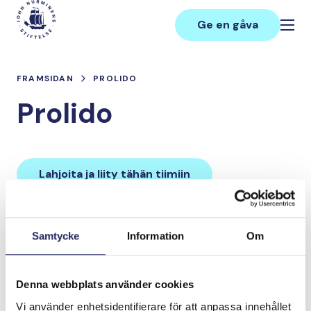
Hoppa
Main
till
Ge en gåva
innehåll
FRAMSIDAN
PROLIDO
Prolido
Lahjoita ja liity tähän tiimiin
Tiimin lahjoitukset yhteensä:
Samtycke
Information
Om
0 €
Denna webbplats använder cookies
Tiimille tehdyt
Vi använder enhetsidentifierare för att anpassa innehållet