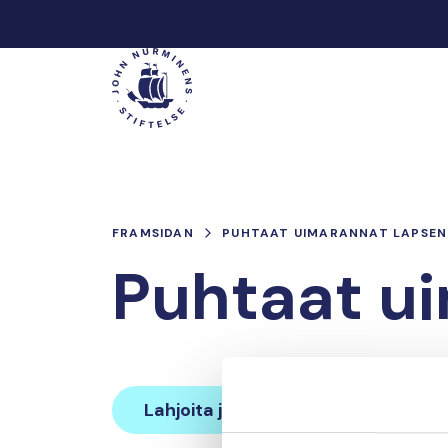
Hoppa
till
Main
innehåll
FRAMSIDAN
PUHTAAT UIMARANNAT LAPSEN
Puhtaat ui
Lahjoita ja liity tähän tiimiin