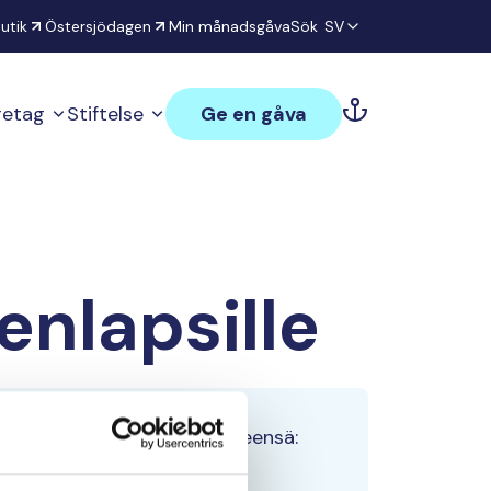
utik
Östersjödagen
Min månadsgåva
Sök
SV
öretag
Stiftelse
Ge en gåva
nlapsille
Tiimin lahjoitukset yhteensä:
0 €