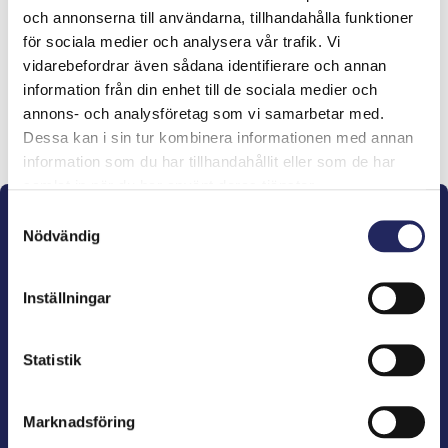
och annonserna till användarna, tillhandahålla funktioner
lahjoitukset
för sociala medier och analysera vår trafik. Vi
vidarebefordrar även sådana identifierare och annan
information från din enhet till de sociala medier och
annons- och analysföretag som vi samarbetar med.
Lahjoita ja liity tähän tiimiin
Dessa kan i sin tur kombinera informationen med annan
information som du har tillhandahållit eller som de har
samlat in när du har använt deras tjänster.
Samtyckesval
Nödvändig
Inställningar
John Nurminens Stiftelse är Östersjöns beskyddare,
förespråkare för havets betydelse, den marina
Statistik
kulturens väktare och utgivare av marin litteratur.
Marknadsföring
John Nurminens Stiftelse