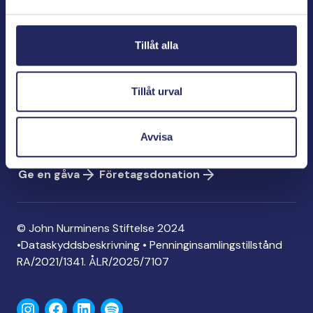
Bölegatan 2
00240 Helsingfors
Tillåt alla
info@jnfoundation.fi
Kontaktinformation
Tillåt urval
Ge en gåva
Konto: FI06 1214 3000 1122 96
Avvisa
MobilePay: 74792
Ge en gåva
Företagsdonation
© John Nurminens Stiftelse 2024
•
Dataskyddsbeskrivning
•
Penninginsamlingstillstånd
RA/2021/1341. ÅLR/2025/7107