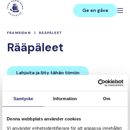
Hoppa
Main
till
Ge en gåva
innehåll
FRAMSIDAN
RÄÄPÄLEET
Rääpäleet
Lahjoita ja liity tähän tiimiin
Tiimin lahjoitukset yhteensä:
Samtycke
Information
Om
0 €
Denna webbplats använder cookies
Tiimille tehdyt
Vi använder enhetsidentifierare för att anpassa innehållet