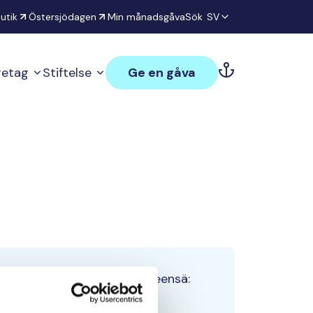
utik
Östersjödagen
Min månadsgåva
Sök
SV
öretag
Stiftelse
Ge en gåva
Tiimin lahjoitukset yhteensä:
0 €