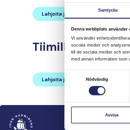
Samtycke
Lahjoita ja liity tähän tiimiin
Denna webbplats använder 
Vi använder enhetsidentifierar
Tiimille tehdyt la
sociala medier och analysera 
till de sociala medier och a
med annan information som du 
Samtyckesval
Lahjoita ja liity tähän tiimiin
Nödvändig
Avvisa