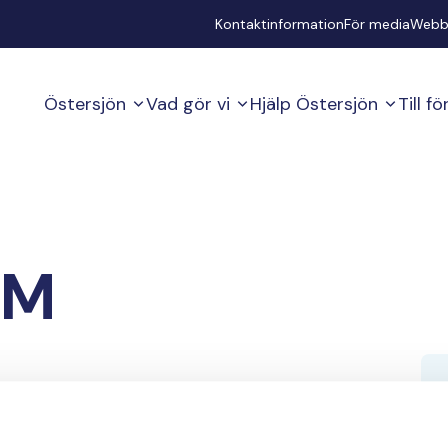
Secondary
Kontaktinformation
För media
Webb
Östersjön
Vad gör vi
Hjälp Östersjön
Till f
ÖM
 SVÄRSON, SONSON, SONDÖTTRAR,