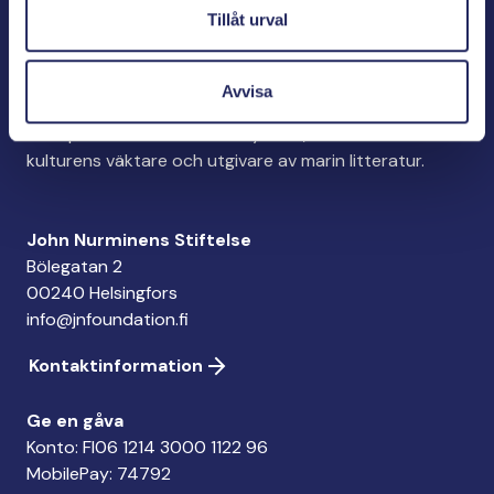
Tillåt urval
Avvisa
John Nurminens Stiftelse är Östersjöns beskyddare,
förespråkare för havets betydelse, den marina
kulturens väktare och utgivare av marin litteratur.
John Nurminens Stiftelse
Bölegatan 2
00240 Helsingfors
info@jnfoundation.fi
Kontaktinformation
Ge en gåva
Konto: FI06 1214 3000 1122 96
MobilePay: 74792