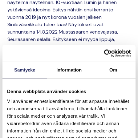
näytelmä näytelmän. 10-vuotiaan Lumin ja hänen
ystäviensä ideoima. Esitys nähtiin ensi kerran jo
vuonna 2019 ja nyt korona vuosien jälkeen
Sinileväseikkailu tulee taas! Näytökset ovat
sunnuntaina 14.8.2022 Mustasaaren venevajassa,
Seurasaaren selällä. Esitykseen ei myydä lippuja,
vapaaehtoiset lipputulot ohjataan Itämeren
suojelutyöhön.
Samtycke
Information
Om
Lahjoita ja liity tähän tiimiin
Denna webbplats använder cookies
Tiimin lahjoitukset yhteensä:
Vi använder enhetsidentifierare för att anpassa innehållet
0 €
och annonserna till användarna, tillhandahålla funktioner
för sociala medier och analysera vår trafik. Vi
vidarebefordrar även sådana identifierare och annan
information från din enhet till de sociala medier och