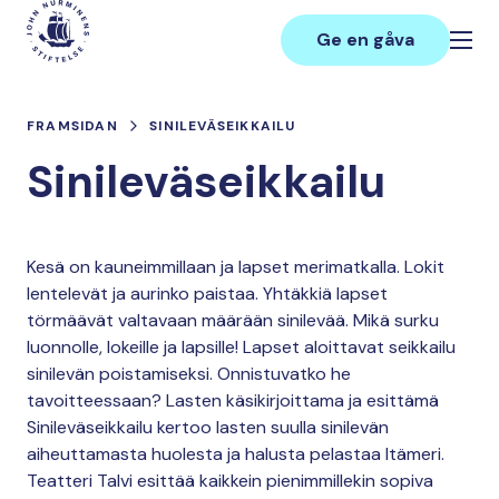
Hoppa
Main
till
Ge en gåva
innehåll
FRAMSIDAN
SINILEVÄSEIKKAILU
Sinileväseikkailu
Kesä on kauneimmillaan ja lapset merimatkalla. Lokit
lentelevät ja aurinko paistaa. Yhtäkkiä lapset
törmäävät valtavaan määrään sinilevää. Mikä surku
luonnolle, lokeille ja lapsille! Lapset aloittavat seikkailu
sinilevän poistamiseksi. Onnistuvatko he
tavoitteessaan? Lasten käsikirjoittama ja esittämä
Sinileväseikkailu kertoo lasten suulla sinilevän
aiheuttamasta huolesta ja halusta pelastaa Itämeri.
Teatteri Talvi esittää kaikkein pienimmillekin sopiva