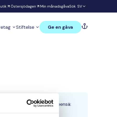
utik
Östersjödagen
Min månadsgåva
Sök
SV
öretag
Stiftelse
Ge en gåva
Tiimin lahjoitukset yhteensä:
0 €