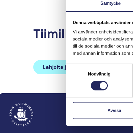
Samtycke
Denna webbplats använder 
Tiimille tehdyt la
Vi använder enhetsidentifierar
sociala medier och analysera 
till de sociala medier och a
med annan information som du 
Lahjoita ja liity tähän tiimiin
Samtyckesval
Nödvändig
Avvisa