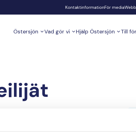
Secondary
Kontaktinformation
För media
Webb
Östersjön
Vad gör vi
Hjälp Östersjön
Till f
ilijät