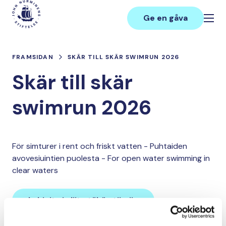
Hoppa
Main
till
Ge en gåva
innehåll
FRAMSIDAN
SKÄR TILL SKÄR SWIMRUN 2026
Skär till skär
swimrun 2026
För simturer i rent och friskt vatten - Puhtaiden
avovesiuintien puolesta - For open water swimming in
clear waters
Lahjoita ja liity tähän tiimiin