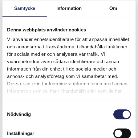
Samtycke
Information
Om
Tiimin lahjoitukset yhteensä:
20 €
Denna webbplats använder cookies
Vi använder enhetsidentifierare för att anpassa innehållet
Tiimille tehdyt
och annonserna till användarna, tillhandahålla funktioner
lahjoitukset
för sociala medier och analysera vår trafik. Vi
vidarebefordrar även sådana identifierare och annan
information från din enhet till de sociala medier och
Skär till skär swimrun 2026
annons- och analysföretag som vi samarbetar med.
Dessa kan i sin tur kombinera informationen med annan
information som du har tillhandahållit eller som de har
samlat in när du har använt deras tjänster.
Samtyckesval
Nödvändig
Lahjoita ja liity tähän tiimiin
Inställningar