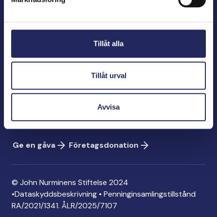
John Nurminens Stiftelse
Bölegatan 2
Tillåt alla
00240 Helsingfors
info@jnfoundation.fi
Tillåt urval
Kontaktinformation
Ge en gåva
Avvisa
Konto: FI06 1214 3000 1122 96
MobilePay: 74792
Ge en gåva
Företagsdonation
© John Nurminens Stiftelse 2024
•
Dataskyddsbeskrivning
•
Penninginsamlingstillstånd
RA/2021/1341. ÅLR/2025/7107