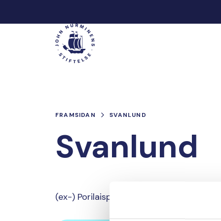
Hoppa
till
Main
innehåll
FRAMSIDAN
SVANLUND
Svanlund
(ex-) Porilaisperhe, jolle meri on tärkeä