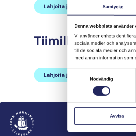
Lahjoita ja liity tähän tiimiin
Samtycke
Denna webbplats använder 
Tiimille tehdyt la
Vi använder enhetsidentifierar
sociala medier och analysera 
till de sociala medier och a
med annan information som du 
Samtyckesval
Lahjoita ja liity tähän tiimiin
Nödvändig
Avvisa