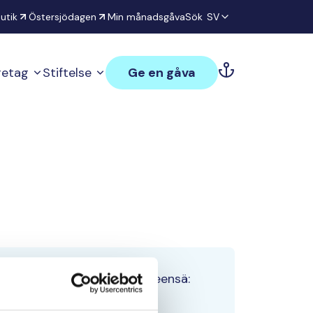
utik
Östersjödagen
Min månadsgåva
Sök
SV
öretag
Stiftelse
Ge en gåva
Tiimin lahjoitukset yhteensä:
0 €