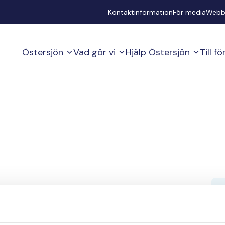
Secondary
Kontaktinformation
För media
Webb
Östersjön
Vad gör vi
Hjälp Östersjön
Till f