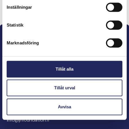
Inställningar
Lahjoita ja liity tähän tiimiin
Statistik
Marknadsföring
John Nurminens Stiftelse är Östersjöns beskyddare,
Tillåt alla
förespråkare för havets betydelse, den marina
kulturens väktare och utgivare av marin litteratur.
Tillåt urval
John Nurminens Stiftelse
Bölegatan 2
Avvisa
00240 Helsingfors
info@jnfoundation.fi