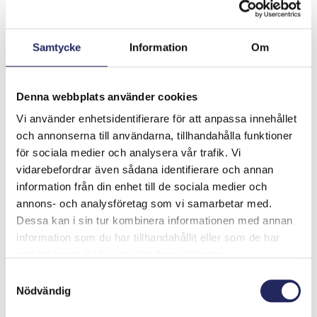
Samtycke
Information
Om
Denna webbplats använder cookies
Vi använder enhetsidentifierare för att anpassa innehållet
och annonserna till användarna, tillhandahålla funktioner
för sociala medier och analysera vår trafik. Vi
vidarebefordrar även sådana identifierare och annan
information från din enhet till de sociala medier och
annons- och analysföretag som vi samarbetar med.
Dessa kan i sin tur kombinera informationen med annan
Tiimille tehdyt
information som du har tillhandahållit eller som de har
samlat in när du har använt deras tjänster.
lahjoitukset
Samtyckesval
Nödvändig