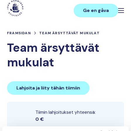
Hoppa
Main
till
Ge en gåva
innehåll
FRAMSIDAN
TEAM ÄRSYTTÄVÄT MUKULAT
Team ärsyttävät
mukulat
Lahjoita ja liity tähän tiimiin
Tiimin lahjoitukset yhteensä:
0 €