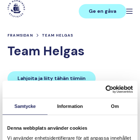
Hoppa
Main
till
Ge en gåva
innehåll
FRAMSIDAN
TEAM HELGAS
Team Helgas
Lahjoita ja liity tähän tiimiin
Tiimin lahjoitukset yhteensä:
Samtycke
Information
Om
0 €
Denna webbplats använder cookies
Tiimille tehdyt
Vi använder enhetsidentifierare för att anpassa innehållet