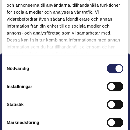
och annonserna till användarna, tillhandahålla funktioner
lahjoitukset
för sociala medier och analysera vår trafik. Vi
vidarebefordrar även sådana identifierare och annan
information från din enhet till de sociala medier och
annons- och analysföretag som vi samarbetar med.
Lahjoita ja liity tähän tiimiin
Dessa kan i sin tur kombinera informationen med annan
information som du har tillhandahållit eller som de har
samlat in när du har använt deras tjänster.
Samtyckesval
Nödvändig
Inställningar
John Nurminens Stiftelse är Östersjöns beskyddare,
förespråkare för havets betydelse, den marina
Statistik
kulturens väktare och utgivare av marin litteratur.
Marknadsföring
John Nurminens Stiftelse