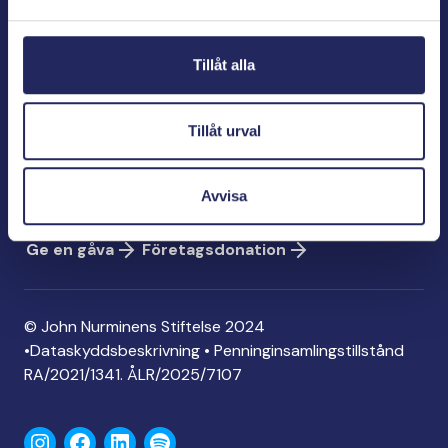
Bölegatan 2
00240 Helsingfors
Tillåt alla
info@jnfoundation.fi
Kontaktinformation
Tillåt urval
Ge en gåva
Konto: FI06 1214 3000 1122 96
Avvisa
MobilePay: 74792
Ge en gåva
Företagsdonation
© John Nurminens Stiftelse 2024
•
Dataskyddsbeskrivning
•
Penninginsamlingstillstånd
RA/2021/1341. ÅLR/2025/7107