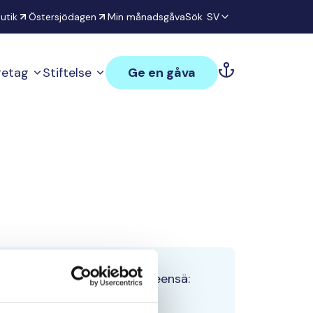
utik
Östersjödagen
Min månadsgåva
Sök
SV
öretag
Stiftelse
Ge en gåva
Tiimin lahjoitukset yhteensä:
0 €