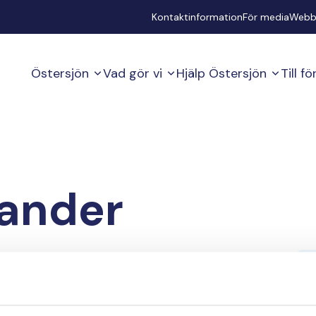
Secondary
Kontaktinformation
För media
Webb
Östersjön
Vad gör vi
Hjälp Östersjön
Till f
ander