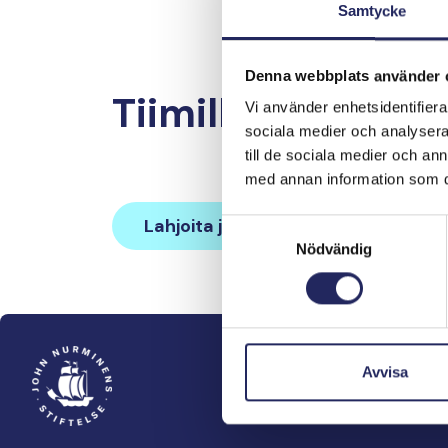
Samtycke
Denna webbplats använder 
Tiimille tehdyt la
Vi använder enhetsidentifierar
sociala medier och analysera 
till de sociala medier och a
med annan information som du 
Lahjoita ja liity tähän tiimiin
Samtyckesval
Nödvändig
Avvisa