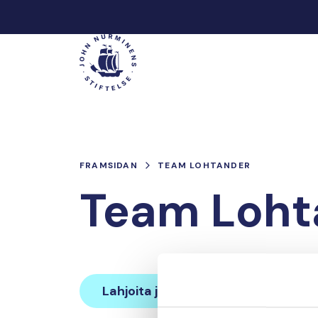
Hoppa
till
Main
innehåll
FRAMSIDAN
TEAM LOHTANDER
Team Loht
Lahjoita ja liity tähän tiimiin