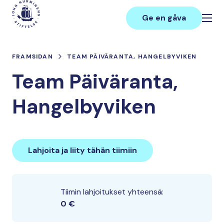
Hoppa
Main
till
Ge en gåva
innehåll
FRAMSIDAN
TEAM PÄIVÄRANTA, HANGELBYVIKEN
Team Päiväranta,
Hangelbyviken
Lahjoita ja liity tähän tiimiin
Tiimin lahjoitukset yhteensä:
0 €