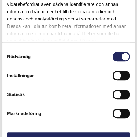
vidarebefordrar även sådana identifierare och annan
information från din enhet till de sociala medier och
annons- och analysföretag som vi samarbetar med.
Dessa kan i sin tur kombinera informationen med annan
information som du har tillhandahållit eller som de har
samlat in när du har använt deras tjänster.
Samtyckesval
Nödvändig
Inställningar
Statistik
Tiimille tehdyt
Marknadsföring
lahjoitukset