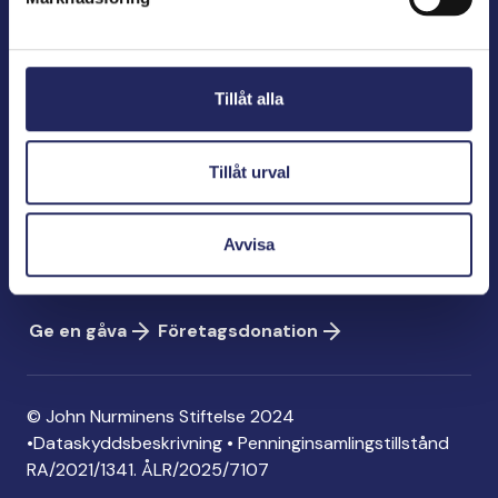
John Nurminens Stiftelse
Bölegatan 2
Tillåt alla
00240 Helsingfors
info@jnfoundation.fi
Tillåt urval
Kontaktinformation
Ge en gåva
Avvisa
Konto: FI06 1214 3000 1122 96
MobilePay: 74792
Ge en gåva
Företagsdonation
© John Nurminens Stiftelse 2024
•
Dataskyddsbeskrivning
•
Penninginsamlingstillstånd
RA/2021/1341. ÅLR/2025/7107