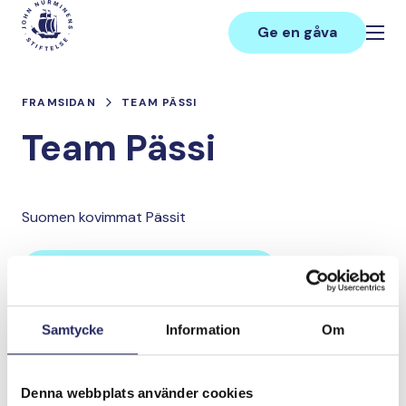
Hoppa
Main
till
Ge en gåva
innehåll
FRAMSIDAN
TEAM PÄSSI
Team Pässi
Suomen kovimmat Pässit
Lahjoita ja liity tähän tiimiin
Samtycke
Information
Om
Tiimin lahjoitukset yhteensä:
0 €
Denna webbplats använder cookies