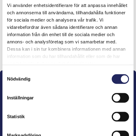
Vi använder enhetsidentifierare för att anpassa innehållet
Tiimille tehdyt
och annonserna till användarna, tillhandahålla funktioner
för sociala medier och analysera vår trafik. Vi
lahjoitukset
vidarebefordrar även sådana identifierare och annan
information från din enhet till de sociala medier och
annons- och analysföretag som vi samarbetar med.
Dessa kan i sin tur kombinera informationen med annan
Lahjoita ja liity tähän tiimiin
information som du har tillhandahållit eller som de har
samlat in när du har använt deras tjänster.
Samtyckesval
Nödvändig
Inställningar
John Nurminens Stiftelse är Östersjöns beskyddare,
Statistik
förespråkare för havets betydelse, den marina
kulturens väktare och utgivare av marin litteratur.
Marknadsföring