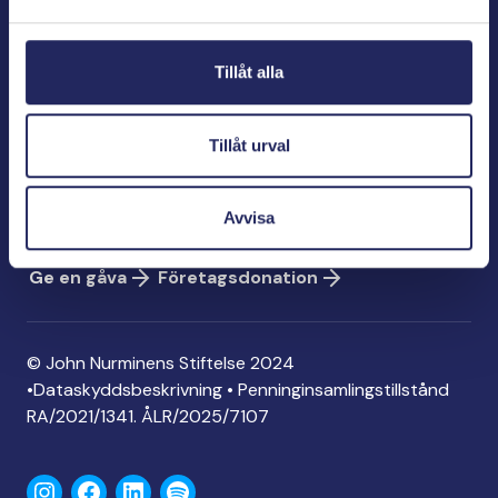
Bölegatan 2
00240 Helsingfors
Tillåt alla
info@jnfoundation.fi
Kontaktinformation
Tillåt urval
Ge en gåva
Konto: FI06 1214 3000 1122 96
Avvisa
MobilePay: 74792
Ge en gåva
Företagsdonation
© John Nurminens Stiftelse 2024
•
Dataskyddsbeskrivning
•
Penninginsamlingstillstånd
RA/2021/1341. ÅLR/2025/7107