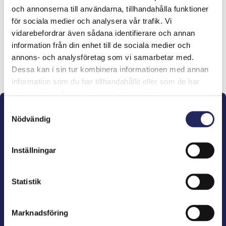
och annonserna till användarna, tillhandahålla funktioner
lahjoitukset
för sociala medier och analysera vår trafik. Vi
vidarebefordrar även sådana identifierare och annan
information från din enhet till de sociala medier och
annons- och analysföretag som vi samarbetar med.
Lahjoita ja liity tähän tiimiin
Dessa kan i sin tur kombinera informationen med annan
information som du har tillhandahållit eller som de har
samlat in när du har använt deras tjänster.
Samtyckesval
Nödvändig
Inställningar
John Nurminens Stiftelse är Östersjöns beskyddare,
förespråkare för havets betydelse, den marina
Statistik
kulturens väktare och utgivare av marin litteratur.
Marknadsföring
John Nurminens Stiftelse