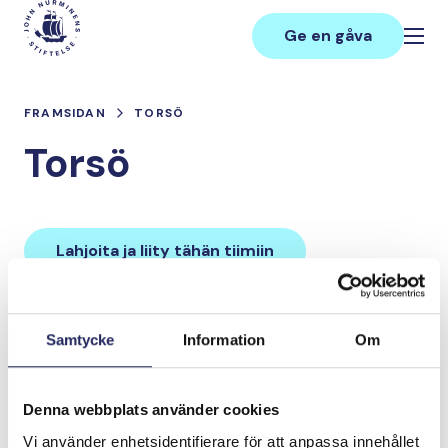
Hoppa
Main
till
Ge en gåva
innehåll
FRAMSIDAN
TORSÖ
Torsö
Lahjoita ja liity tähän tiimiin
Tiimin lahjoitukset yhteensä:
Samtycke
Information
Om
0 €
Denna webbplats använder cookies
Tiimille tehdyt
Vi använder enhetsidentifierare för att anpassa innehållet