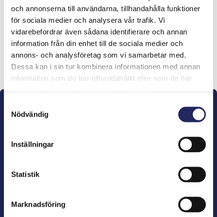
och annonserna till användarna, tillhandahålla funktioner
lahjoitukset
för sociala medier och analysera vår trafik. Vi
vidarebefordrar även sådana identifierare och annan
information från din enhet till de sociala medier och
annons- och analysföretag som vi samarbetar med.
Lahjoita ja liity tähän tiimiin
Dessa kan i sin tur kombinera informationen med annan
information som du har tillhandahållit eller som de har
samlat in när du har använt deras tjänster.
Samtyckesval
Nödvändig
Inställningar
John Nurminens Stiftelse är Östersjöns beskyddare,
förespråkare för havets betydelse, den marina
Statistik
kulturens väktare och utgivare av marin litteratur.
Marknadsföring
John Nurminens Stiftelse