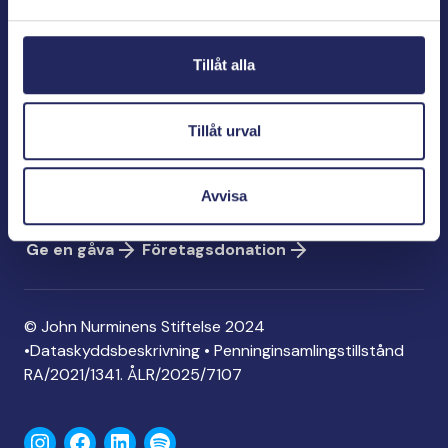
Bölegatan 2
00240 Helsingfors
Tillåt alla
info@jnfoundation.fi
Kontaktinformation
Tillåt urval
Ge en gåva
Konto: FI06 1214 3000 1122 96
Avvisa
MobilePay: 74792
Ge en gåva
Företagsdonation
© John Nurminens Stiftelse 2024
•
Dataskyddsbeskrivning
•
Penninginsamlingstillstånd
RA/2021/1341. ÅLR/2025/7107