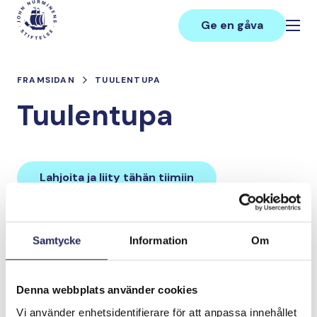
Hoppa
Main
till
Ge en gåva
innehåll
FRAMSIDAN
TUULENTUPA
Tuulentupa
Lahjoita ja liity tähän tiimiin
Tiimin lahjoitukset yhteensä:
Samtycke
Information
Om
0 €
Denna webbplats använder cookies
Tiimille tehdyt
Vi använder enhetsidentifierare för att anpassa innehållet