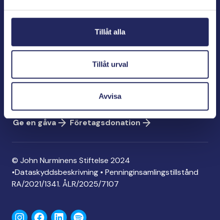
Bölegatan 2
00240 Helsingfors
Tillåt alla
info@jnfoundation.fi
Kontaktinformation
Tillåt urval
Ge en gåva
Konto: FI06 1214 3000 1122 96
Avvisa
MobilePay: 74792
Ge en gåva
Företagsdonation
© John Nurminens Stiftelse 2024
•
Dataskyddsbeskrivning
•
Penninginsamlingstillstånd
RA/2021/1341. ÅLR/2025/7107