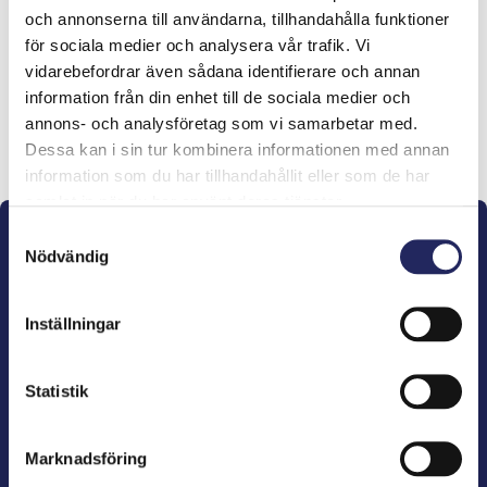
och annonserna till användarna, tillhandahålla funktioner
lahjoitukset
för sociala medier och analysera vår trafik. Vi
vidarebefordrar även sådana identifierare och annan
information från din enhet till de sociala medier och
annons- och analysföretag som vi samarbetar med.
Lahjoita ja liity tähän tiimiin
Dessa kan i sin tur kombinera informationen med annan
information som du har tillhandahållit eller som de har
samlat in när du har använt deras tjänster.
Samtyckesval
Nödvändig
Inställningar
John Nurminens Stiftelse är Östersjöns beskyddare,
förespråkare för havets betydelse, den marina
Statistik
kulturens väktare och utgivare av marin litteratur.
Marknadsföring
John Nurminens Stiftelse