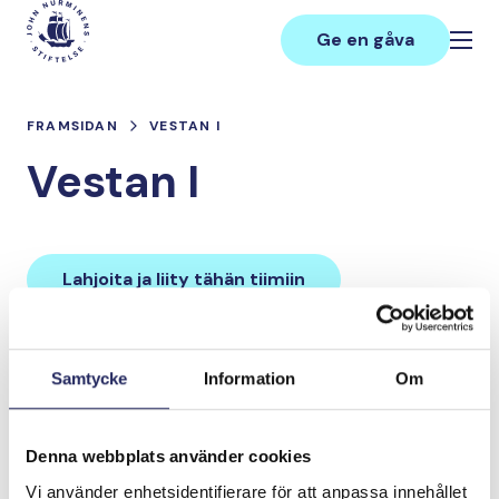
Hoppa
Main
till
Ge en gåva
innehåll
FRAMSIDAN
VESTAN I
Vestan I
Lahjoita ja liity tähän tiimiin
Tiimin lahjoitukset yhteensä:
Samtycke
Information
Om
0 €
Denna webbplats använder cookies
Tiimille tehdyt
Vi använder enhetsidentifierare för att anpassa innehållet