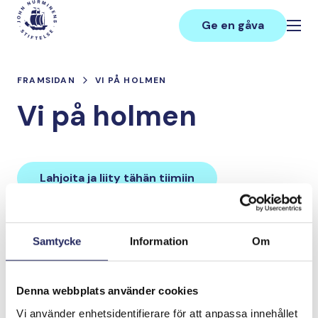
Hoppa
Main
till
Ge en gåva
innehåll
FRAMSIDAN
VI PÅ HOLMEN
Vi på holmen
Lahjoita ja liity tähän tiimiin
Tiimin lahjoitukset yhteensä:
Samtycke
Information
Om
0 €
Denna webbplats använder cookies
Tiimille tehdyt
Vi använder enhetsidentifierare för att anpassa innehållet