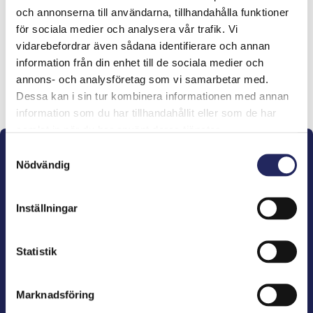
och annonserna till användarna, tillhandahålla funktioner
lahjoitukset
för sociala medier och analysera vår trafik. Vi
vidarebefordrar även sådana identifierare och annan
information från din enhet till de sociala medier och
annons- och analysföretag som vi samarbetar med.
Lahjoita ja liity tähän tiimiin
Dessa kan i sin tur kombinera informationen med annan
information som du har tillhandahållit eller som de har
samlat in när du har använt deras tjänster.
Samtyckesval
Nödvändig
Inställningar
John Nurminens Stiftelse är Östersjöns beskyddare,
förespråkare för havets betydelse, den marina
Statistik
kulturens väktare och utgivare av marin litteratur.
Marknadsföring
John Nurminens Stiftelse