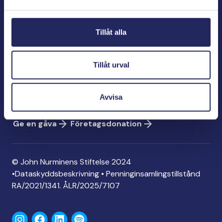
Bölegatan 2
00240 Helsingfors
Tillåt alla
info@jnfoundation.fi
Kontaktinformation
Tillåt urval
Ge en gåva
Konto: FI06 1214 3000 1122 96
Avvisa
MobilePay: 74792
Ge en gåva
Företagsdonation
© John Nurminens Stiftelse 2024
•
Dataskyddsbeskrivning
•
Penninginsamlingstillstånd
RA/2021/1341. ÅLR/2025/7107