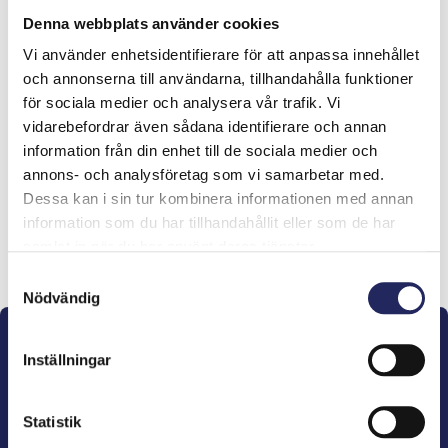
Denna webbplats använder cookies
lahjoitukset
Vi använder enhetsidentifierare för att anpassa innehållet
och annonserna till användarna, tillhandahålla funktioner
Uimapoukama
för sociala medier och analysera vår trafik. Vi
Ei laaksoa, ei kukkulaa, Ei Itämerta
vidarebefordrar även sådana identifierare och annan
rakkaampaa
information från din enhet till de sociala medier och
annons- och analysföretag som vi samarbetar med.
Dessa kan i sin tur kombinera informationen med annan
information som du har tillhandahållit eller som de har
samlat in när du har använt deras tjänster.
Lahjoita ja liity tähän tiimiin
Samtyckesval
Nödvändig
Inställningar
Statistik
John Nurminens Stiftelse är Östersjöns beskyddare,