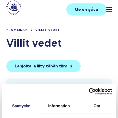
Hoppa
Main
till
Ge en gåva
innehåll
FRAMSIDAN
VILLIT VEDET
Villit vedet
Lahjoita ja liity tähän tiimiin
Tiimin lahjoitukset yhteensä:
25 €
Samtycke
Information
Om
Tiimille tehdyt