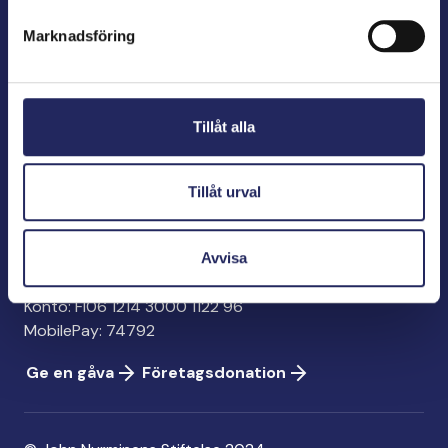
förespråkare för havets betydelse, den marina
Marknadsföring
kulturens väktare och utgivare av marin litteratur.
John Nurminens Stiftelse
Tillåt alla
Bölegatan 2
00240 Helsingfors
info@jnfoundation.fi
Tillåt urval
Kontaktinformation
Avvisa
Ge en gåva
Konto: FI06 1214 3000 1122 96
MobilePay: 74792
Ge en gåva
Företagsdonation