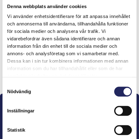
Tiimin lahjoitukset yhteensä:
Denna webbplats använder cookies
0 €
Vi använder enhetsidentifierare för att anpassa innehållet
och annonserna till användarna, tillhandahålla funktioner
för sociala medier och analysera vår trafik. Vi
Tiimille tehdyt
vidarebefordrar även sådana identifierare och annan
lahjoitukset
information från din enhet till de sociala medier och
annons- och analysföretag som vi samarbetar med.
Dessa kan i sin tur kombinera informationen med annan
information som du har tillhandahållit eller som de har
samlat in när du har använt deras tjänster.
Lahjoita ja liity tähän tiimiin
Samtyckesval
Nödvändig
Inställningar
Statistik
John Nurminens Stiftelse är Östersjöns beskyddare,