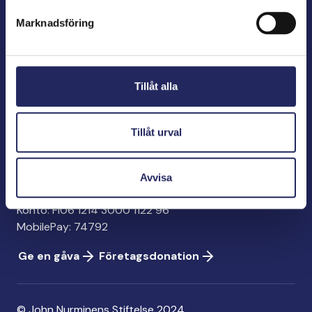
förespråkare för havets betydelse, den marina
Marknadsföring
kulturens väktare och utgivare av marin litteratur.
John Nurminens Stiftelse
Tillåt alla
Bölegatan 2
00240 Helsingfors
info@jnfoundation.fi
Tillåt urval
Kontaktinformation
Avvisa
Ge en gåva
Konto: FI06 1214 3000 1122 96
MobilePay: 74792
Ge en gåva
Företagsdonation
© John Nurminens Stiftelse 2024