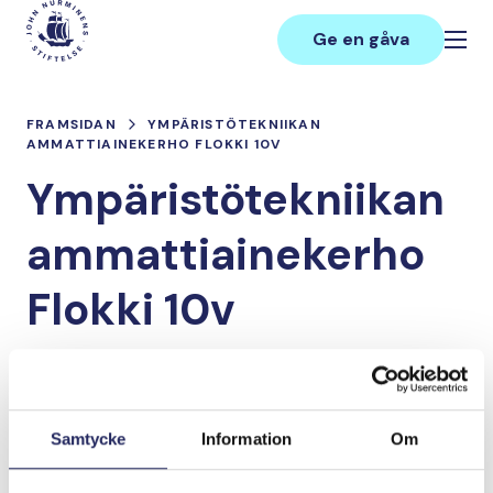
Hoppa
Main
till
Ge en gåva
innehåll
FRAMSIDAN
YMPÄRISTÖTEKNIIKAN
AMMATTIAINEKERHO FLOKKI 10V
Ympäristötekniikan
ammattiainekerho
Flokki 10v
Lahjoita ja liity tähän tiimiin
Samtycke
Information
Om