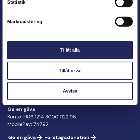
Statistik
John Nurminens Stiftelse är Östersjöns beskyddare,
Marknadsföring
förespråkare för havets betydelse, den marina
kulturens väktare och utgivare av marin litteratur.
Tillåt alla
John Nurminens Stiftelse
Bölegatan 2
Tillåt urval
00240 Helsingfors
info@jnfoundation.fi
Avvisa
Kontaktinformation
Ge en gåva
Konto: FI06 1214 3000 1122 96
MobilePay: 74792
Ge en gåva
Företagsdonation