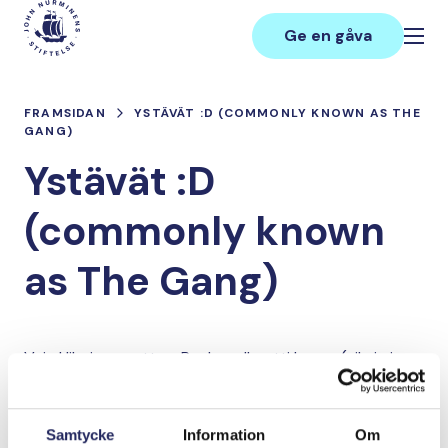
Hoppa
Main
till
Ge en gåva
innehåll
FRAMSIDAN
YSTÄVÄT :D (COMMONLY KNOWN AS THE
GANG)
Ystävät :D
(commonly known
as The Gang)
Vain Hilarius puuttuu. Puuhanalle otti kuvan (siksi ei
näy).
Samtycke
Information
Om
Lahjoita ja liity tähän tiimiin