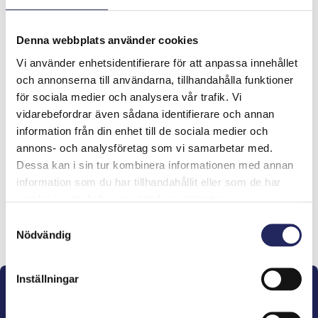
Denna webbplats använder cookies
Tiimin lahjoitukset yhteensä:
Vi använder enhetsidentifierare för att anpassa innehållet
0 €
och annonserna till användarna, tillhandahålla funktioner
för sociala medier och analysera vår trafik. Vi
vidarebefordrar även sådana identifierare och annan
Tiimille tehdyt
information från din enhet till de sociala medier och
annons- och analysföretag som vi samarbetar med.
lahjoitukset
Dessa kan i sin tur kombinera informationen med annan
information som du har tillhandahållit eller som de har
samlat in när du har använt deras tjänster.
Samtyckesval
Lahjoita ja liity tähän tiimiin
Nödvändig
Inställningar