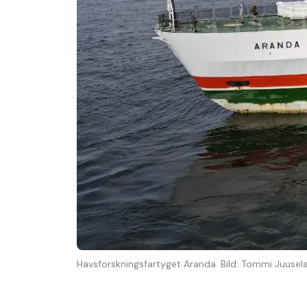
Havsforskningsfartyget Aranda. Bild: Tommi Juusel