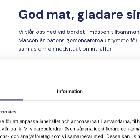
God mat, gladare s
Vi slår oss ned vid bordet i mässen tillsamm
Mässen är båtens gemensamma utrymme för tid
samlas om en nödsituation inträffar.
Nu är det en lämplig stund att prata, efterso
påbörjats. Måltidstiderna efterlevs noggrant: tid
personal ombord får sina pauser och sin vila
Information
tar alla från det egna arbetet till det gemensam
”Jag har varit till sjöss i ganska bra väder, ä
cookies
då. Då är matlagning förenad med sina egna 
e för att anpassa innehållet och annonserna till användarna, tillh
ett fartyg är det viktigt, så att alla hålls nöjda”
vår trafik. Vi vidarebefordrar även sådana identifierare och anna
nnons- och analysföretag som vi samarbetar med. Dessa kan i sin