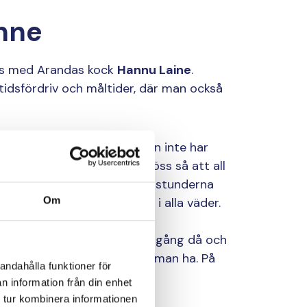
inne
ans med Arandas kock
Hannu Laine
.
sfördriv och måltider, där man också
m matlagningen för middagen inte har
tabellerna är viktiga till sjöss så att all
 enligt överenskommelse. Matstunderna
Om
ma bordet. Mat är viktigt, i alla väder.
ven om det har förekommit sjögång då och
utmaningar, men mat måste man ha. På
andahålla funktioner för
, berättar Laine.
n information från din enhet
 tur kombinera informationen