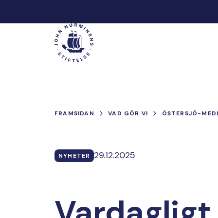
Hoppa
till
Main
innehåll
FRAMSIDAN
VAD GÖR VI
ÖSTERSJÖ-MED
29.12.2025
NYHETER
Vardagligt