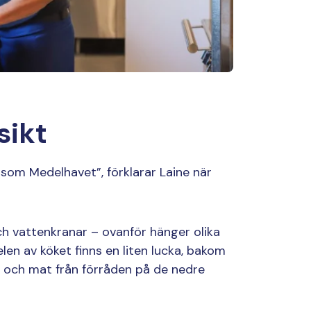
sikt
t som Medelhavet”, förklarar Laine när
och vattenkranar – ovanför hänger olika
len av köket finns en liten lucka, bakom
r och mat från förråden på de nedre