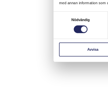
med annan information som du 
Samtyckesval
Nödvändig
Avvisa