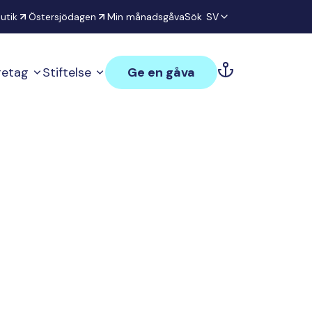
utik
Östersjödagen
Min månadsgåva
Sök
SV
öretag
Stiftelse
Ge en gåva