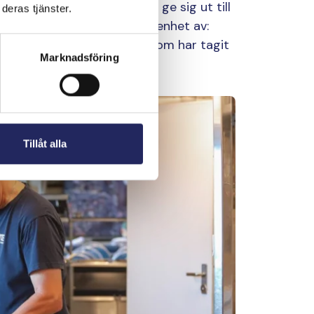
 har ångrat sitt beslut att ge sig ut till
deras tjänster.
örsta fartyget han har erfarenhet av:
 Cruises-rederiets fartyg, som har tagit
Marknadsföring
Tillåt alla