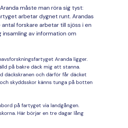
 Aranda måste man röra sig tyst:
rtyget arbetar dygnet runt. Arandas
ntal forskare arbetar till sjöss i en
ig insamling av information om
 havsforskningsfartyget Aranda ligger.
älld på bakre däck mig att stanna.
d däckskranen och därför får däcket
m och skyddsskor känns tunga på botten
 ombord på fartyget via landgången.
skorna. Här börjar en tre dagar lång