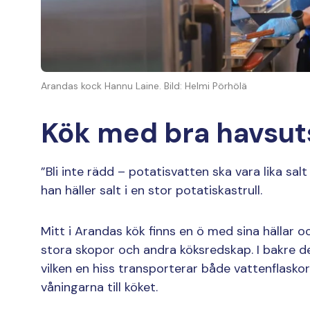
Arandas kock Hannu Laine. Bild: Helmi Pörhölä
Kök med bra havsut
”Bli inte rädd – potatisvatten ska vara lika sal
han häller salt i en stor potatiskastrull.
Mitt i Arandas kök finns en ö med sina hällar 
stora skopor och andra köksredskap. I bakre de
vilken en hiss transporterar både vattenflasko
våningarna till köket.