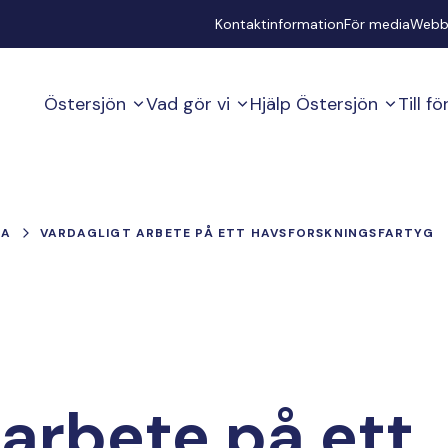
Secondary
Kontaktinformation
För media
Webb
Östersjön
Vad gör vi
Hjälp Östersjön
Till f
IA
VARDAGLIGT ARBETE PÅ ETT HAVSFORSKNINGSFARTYG
 arbete på ett