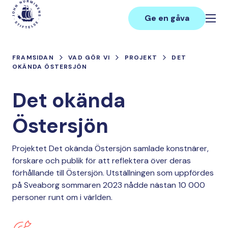
Hoppa
Main
till
Ge en gåva
innehåll
FRAMSIDAN
VAD GÖR VI
PROJEKT
DET
OKÄNDA ÖSTERSJÖN
Det okända
Östersjön
Projektet Det okända Östersjön samlade konstnärer,
forskare och publik för att reflektera över deras
förhållande till Östersjön. Utställningen som uppfördes
på Sveaborg sommaren 2023 nådde nästan 10 000
personer runt om i världen.