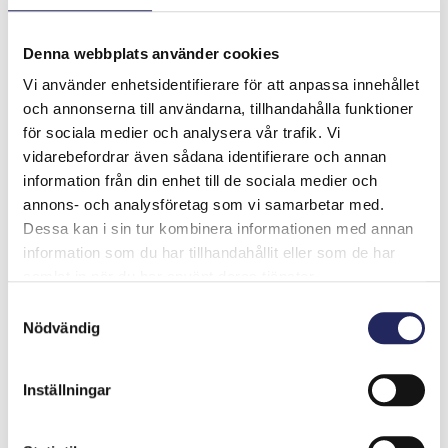
Utöver foto- och videoverk fylls Verkstadshallen av
Denna webbplats använder cookies
Jan Eeralas ljudverk “Joutsenlaulu”, som tog hela
Vi använder enhetsidentifierare för att anpassa innehållet
utrymmet i besittning.
och annonserna till användarna, tillhandahålla funktioner
för sociala medier och analysera vår trafik. Vi
Sommarutställning i
vidarebefordrar även sådana identifierare och annan
Verkstadshallen
information från din enhet till de sociala medier och
annons- och analysföretag som vi samarbetar med.
Dessa kan i sin tur kombinera informationen med annan
Utställningen öppnade för allmänheten den 17 maj
information som du har tillhandahållit eller som de har
2023 och höll öppet till den 15 september. Besökarna
samlat in när du har använt deras tjänster.
under sommaren uppgick till cirka 10 000 personer
från olika länder från Sydamerika till Europa, Japan till
Samtyckesval
Nödvändig
Australien och Nya Zeeland.
John Nurminens Stiftelse behandlade det ”okända
Inställningar
Östersjön” på många sätt och med olika
samarbetspartners. “Temat ”Det okända Östersjön”