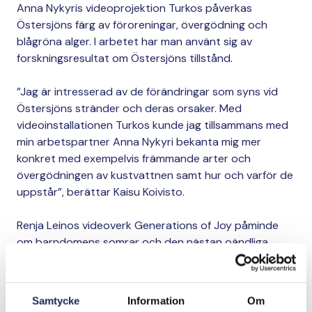
Anna Nykyris videoprojektion Turkos påverkas
Östersjöns färg av föroreningar, övergödning och
blågröna alger. I arbetet har man använt sig av
forskningsresultat om Östersjöns tillstånd.
”Jag är intresserad av de förändringar som syns vid
Östersjöns stränder och deras orsaker. Med
videoinstallationen Turkos kunde jag tillsammans med
min arbetspartner Anna Nykyri bekanta mig mer
konkret med exempelvis främmande arter och
övergödningen av kustvattnen samt hur och varför de
uppstår”, berättar Kaisu Koivisto.
Renja Leinos videoverk Generations of Joy påminde
om barndomens somrar och den nästan oändliga
glädjen att simma i havet. Darling Sea är å andra sidan
motsatsen: rädsla väcks av havet som en naturkraft
och problem orsakade av människan såsom plast och
Samtycke
Information
Om
blågröna alger.