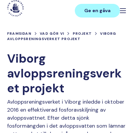
Hoppa
Main
till
Ge en gåva
innehåll
FRAMSIDAN
VAD GÖR VI
PROJEKT
VIBORG
AVLOPPSRENINGSVERKET PROJEKT
Viborg
avloppsreningsverk
et projekt
Avloppsreningsverket i Viborg inledde i oktober
2016 en effektiverad fosforavskiljning av
avloppsvattnet. Efter detta sjönk
fosformängden i det avloppsvatten som lämnar