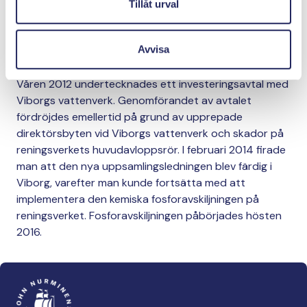
Finland. Utifrån resultaten av proven lät man göra upp
Tillåt urval
en teknisk processplan och anbudshandlingar för en
effektivering av fosforavskiljningen vid Viborgs
Avvisa
reningsverk 2011.
Våren 2012 undertecknades ett investeringsavtal med
Viborgs vattenverk. Genomförandet av avtalet
fördröjdes emellertid på grund av upprepade
direktörsbyten vid Viborgs vattenverk och skador på
reningsverkets huvudavloppsrör. I februari 2014 firade
man att den nya uppsamlingsledningen blev färdig i
Viborg, varefter man kunde fortsätta med att
implementera den kemiska fosforavskiljningen på
reningsverket. Fosforavskiljningen påbörjades hösten
2016.