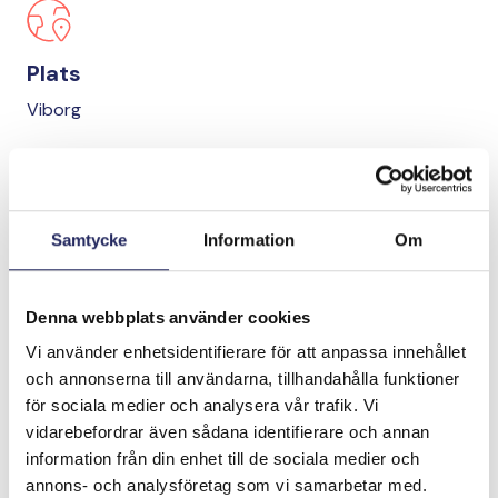
Plats
Viborg
Viborg har cirka 80 000 invånare. Stadens
avloppsvatten rinner via Viborgska viken direkt ut i
Finlands kustområden och fosforavskiljningen
Samtycke
Information
Om
förbättrar således tillståndet för både Viborgska viken
och Finlands östra havsområde. Med effektiverad
rening av avloppsvatten minskas den årliga
Denna webbplats använder cookies
fosforbelastningen i Finska viken via Viborgska viken
Vi använder enhetsidentifierare för att anpassa innehållet
med cirka 20 ton. Detta är nästan lika mycket som de
och annonserna till användarna, tillhandahålla funktioner
årliga utsläppen från​Viksbacka avloppsreningsverk i
för sociala medier och analysera vår trafik. Vi
Helsingfors.
vidarebefordrar även sådana identifierare och annan
information från din enhet till de sociala medier och
Leveransen av reningsverkets system för fosforrening
annons- och analysföretag som vi samarbetar med.
samt monteringen och byggnadsarbetet utfördes i