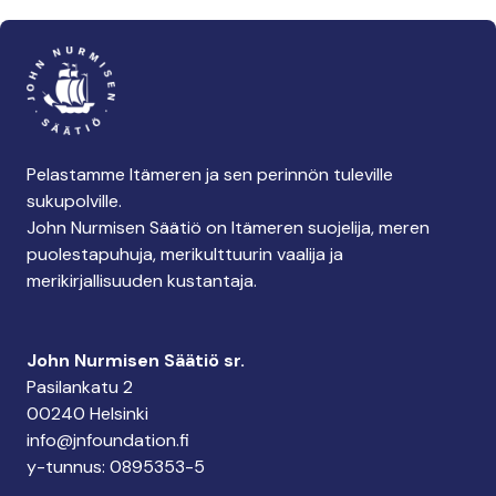
Pelastamme Itämeren ja sen perinnön tuleville
sukupolville.
John Nurmisen Säätiö on Itämeren suojelija, meren
puolestapuhuja, merikulttuurin vaalija ja
merikirjallisuuden kustantaja.
John Nurmisen Säätiö sr.
Pasilankatu 2
00240 Helsinki
info@jnfoundation.fi
y-tunnus: 0895353-5