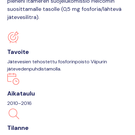
pieneni Itämeren suojelukomissio Helcomin
suosittamalle tasolle (0,5 mg fosforia/lähtevä
jätevesilitra).
Tavoite
Jätevesien tehostettu fosforinpoisto Viipurin
jätevedenpuhdistamolla.
Aikataulu
2010–2016
Tilanne