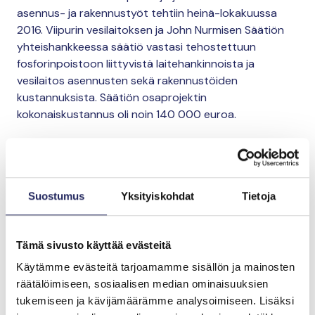
asennus- ja rakennustyöt tehtiin heinä-lokakuussa
2016. Viipurin vesilaitoksen ja John Nurmisen Säätiön
yhteishankkeessa säätiö vastasi tehostettuun
fosforinpoistoon liittyvistä laitehankinnoista ja
vesilaitos asennusten sekä rakennustöiden
kustannuksista. Säätiön osaprojektin
kokonaiskustannus oli noin 140 000 euroa.
Yhteisprojekti käynnistyi
vuonna 2010
Suostumus
Yksityiskohdat
Tietoja
Viipurin vesilaitoksen kanssa allekirjoitettiin
kesäkuussa 2010 aiesopimus fosforinpoiston
Tämä sivusto käyttää evästeitä
tehostamisesta sekä toteutussopimus puhdistamon
fosforinpoistokokeista. Koetoiminta toteutettiin
Käytämme evästeitä tarjoamamme sisällön ja mainosten
säätiön toimittamalla laitteistolla ja Suomen
räätälöimiseen, sosiaalisen median ominaisuuksien
ympäristöministeriön rahoituksella talvella 2010–2011.
tukemiseen ja kävijämäärämme analysoimiseen. Lisäksi