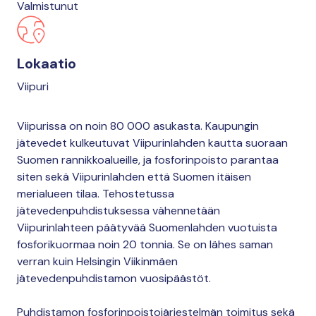
Valmistunut
Lokaatio
Viipuri
Viipurissa on noin 80 000 asukasta. Kaupungin
jätevedet kulkeutuvat Viipurinlahden kautta suoraan
Suomen rannikkoalueille, ja fosforinpoisto parantaa
siten sekä Viipurinlahden että Suomen itäisen
merialueen tilaa. Tehostetussa
jätevedenpuhdistuksessa vähennetään
Viipurinlahteen päätyvää Suomenlahden vuotuista
fosforikuormaa noin 20 tonnia. Se on lähes saman
verran kuin Helsingin Viikinmäen
jätevedenpuhdistamon vuosipäästöt.
Puhdistamon fosforinpoistojärjestelmän toimitus sekä