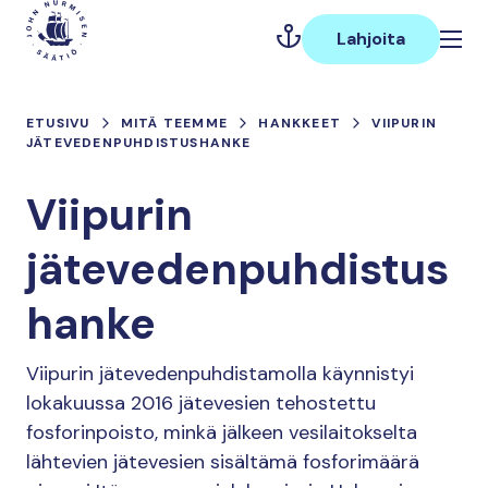
Hyppää
Päävalikko
sisältöön
Lahjoita
ETUSIVU
MITÄ TEEMME
HANKKEET
VIIPURIN
JÄTEVEDENPUHDISTUSHANKE
Viipurin
jätevedenpuhdistus
hanke
Viipurin jätevedenpuhdistamolla käynnistyi
lokakuussa 2016 jätevesien tehostettu
fosforinpoisto, minkä jälkeen vesilaitokselta
lähtevien jätevesien sisältämä fosforimäärä