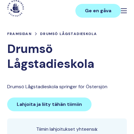
Hoppa
Main
till
Ge en gåva
innehåll
FRAMSIDAN
DRUMSÖ LÅGSTADIESKOLA
Drumsö
Lågstadieskola
Drumsö Lågstadieskola springer för Östersjön
Lahjoita ja liity tähän tiimiin
Tiimin lahjoitukset yhteensä: