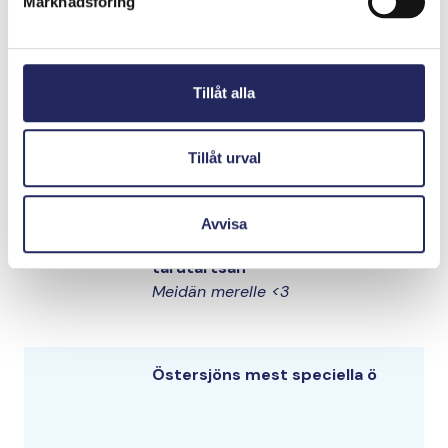
Marknadsföring
Elias samling
Tillåt alla
Tillåt urval
Smiley
Hellooooo
Avvisa
tarutartsan
Meidän merelle <3
Östersjöns mest speciella ö