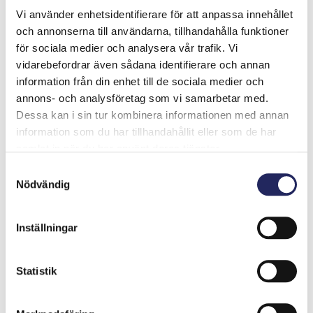
Vi använder enhetsidentifierare för att anpassa innehållet
och annonserna till användarna, tillhandahålla funktioner
Felix
för sociala medier och analysera vår trafik. Vi
vidarebefordrar även sådana identifierare och annan
information från din enhet till de sociala medier och
annons- och analysföretag som vi samarbetar med.
MP
Dessa kan i sin tur kombinera informationen med annan
information som du har tillhandahållit eller som de har
samlat in när du har använt deras tjänster.
Samtyckesval
Nödvändig
Felix
Inställningar
Annansaari
Statistik
Den här biten vill vi gärna rädda så alla
kan njuta av den vackra holmen med fi
natur