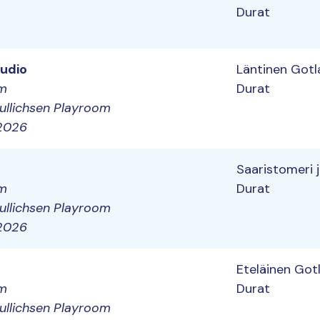
Durat
tudio
Läntinen Gotla
om
Durat
ullichsen Playroom
 2026
Saaristomeri 
om
Durat
ullichsen Playroom
 2026
Eteläinen Gotl
om
Durat
ullichsen Playroom