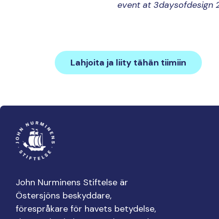
event at 3daysofdesign
Lahjoita ja liity tähän tiimiin
John Nurminens Stiftelse är
Östersjöns beskyddare,
förespråkare för havets betydelse,