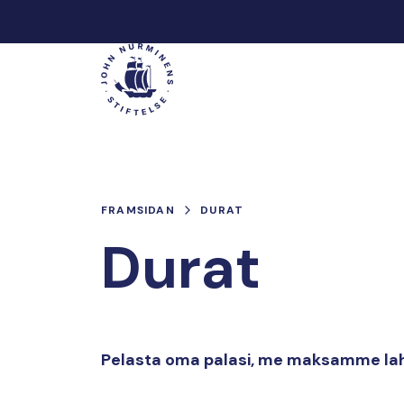
Hoppa
till
Main
innehåll
FRAMSIDAN
DURAT
Durat
Pelasta oma palasi, me maksamme lah