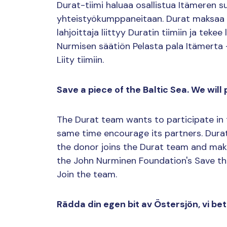
Durat-tiimi haluaa osallistua Itämeren 
yhteistyökumppaneitaan. Durat maksaa l
lahjoittaja liittyy Duratin tiimiin ja tek
Nurmisen säätiön Pelasta pala Itämerta 
Liity tiimiin.
Save a piece of the Baltic Sea. We wil
The Durat team wants to participate in 
same time encourage its partners. Durat
the donor joins the Durat team and mak
the John Nurminen Foundation's Save the 
Join the team.
Rädda din egen bit av Östersjön, vi bet