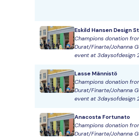
Eskild Hansen Design S
Champions donation fr
Durat/Finarte/Johanna G
event at 3daysofdesign
Lasse Männistö
Champions donation fr
Durat/Finarte/Johanna G
event at 3daysofdesign
Anacosta Fortunato
Champions donation fr
Durat/Finarte/Johanna G