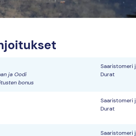
hjoitukset
Saaristomeri 
nan ja Oodi
Durat
oitusten bonus
Saaristomeri 
Durat
Saaristomeri 