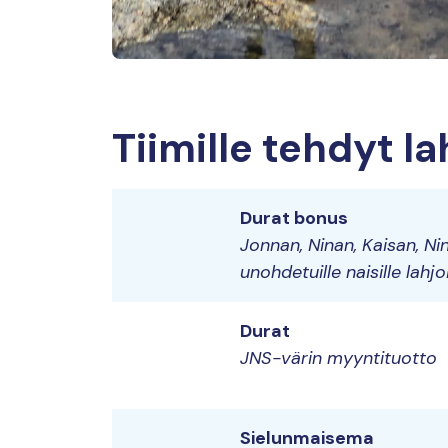
Tiimille tehdyt la
Durat bonus
Jonnan, Ninan, Kaisan, Ni
unohdetuille naisille lahj
Durat
JNS-värin myyntituotto
Sielunmaisema