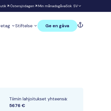
utik
Östersjödagen
Min månadsgåva
Sök
SV
öretag
Stiftelse
Ge en gåva
Tiimin lahjoitukset yhteensä:
5676 €