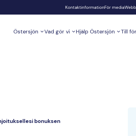
Secondary
Kontaktinformation
För media
Webb
Östersjön
Vad gör vi
Hjälp Östersjön
Till f
joituksellesi bonuksen