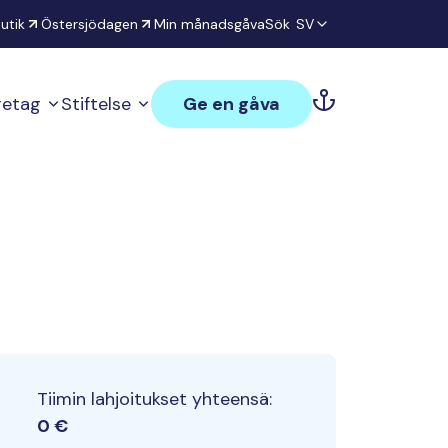
utik
Östersjödagen
Min månadsgåva
Sök
SV
öretag
Stiftelse
Ge en gåva
Tiimin lahjoitukset yhteensä:
0 €