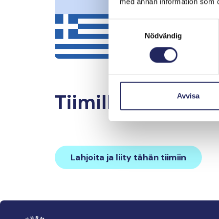
med annan information som du 
Samtyckesval
Nödvändig
Tiimille tehdyt la
Avvisa
Lahjoita ja liity tähän tiimiin