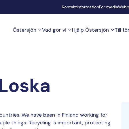
Secondary
Kontaktinformation
För media
Webb
Östersjön
Vad gör vi
Hjälp Östersjön
Till f
Loska
ountries. We have been in Finland working for
ple things. Recycling is important, protecting