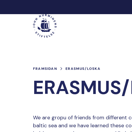
Hoppa
till
Main
innehåll
FRAMSIDAN
ERASMUS/LOSKA
ERASMUS/
We are gropu of friends from different c
baltic sea and we have learned these cou