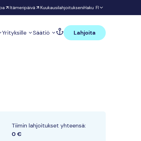
pa
Itämeripäivä
Kuukausilahjoitukseni
Haku
FI
Yrityksille
Säätiö
Lahjoita
Tiimin lahjoitukset yhteensä:
0 €