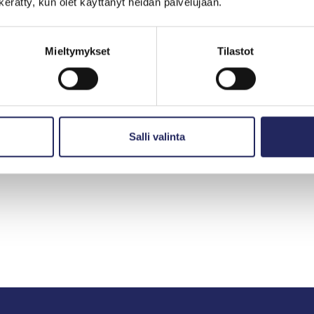
n kerätty, kun olet käyttänyt heidän palvelujaan.
Mieltymykset
Tilastot
hjoitukset
Salli valinta