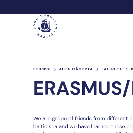
Hyppää
sisältöön
Päävalikko
ETUSIVU
AUTA ITÄMERTA
LAHJOITA
ERASMUS/
We are gropu of friends from different c
baltic sea and we have learned these cou