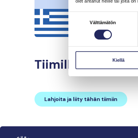
olet antanut heille tai joita o
Suostumuksen
Välttämätön
valinta
Tiimille tehdyt la
Kiellä
Lahjoita ja liity tähän tiimiin