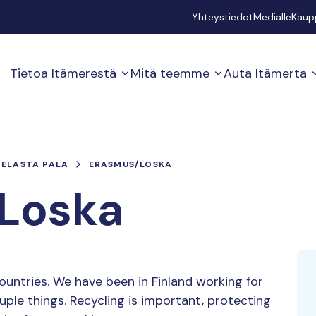
Secondary
Yhteystiedot
Medialle
Kaup
Tietoa Itämerestä
Mitä teemme
Auta Itämerta
PELASTA PALA
ERASMUS/LOSKA
Loska
ountries. We have been in Finland working for
ple things. Recycling is important, protecting