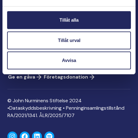
Bölegatan 2
00240 Helsingfors
Tillåt alla
info@jnfoundation.fi
Kontaktinformation
Tillåt urval
Ge en gåva
Konto: FI06 1214 3000 1122 96
Avvisa
MobilePay: 74792
Ge en gåva
Företagsdonation
© John Nurminens Stiftelse 2024
•
Dataskyddsbeskrivning
•
Penninginsamlingstillstånd
RA/2021/1341. ÅLR/2025/7107