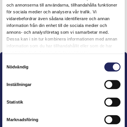
och annonserna till användarna, tillhandahålla funktioner
lahjoitukset
för sociala medier och analysera vår trafik. Vi
vidarebefordrar även sådana identifierare och annan
information från din enhet till de sociala medier och
annons- och analysföretag som vi samarbetar med.
Lahjoita ja liity tähän tiimiin
Dessa kan i sin tur kombinera informationen med annan
information som du har tillhandahållit eller som de har
samlat in när du har använt deras tjänster.
Samtyckesval
Nödvändig
Inställningar
John Nurminens Stiftelse är Östersjöns beskyddare,
förespråkare för havets betydelse, den marina
Statistik
kulturens väktare och utgivare av marin litteratur.
Marknadsföring
John Nurminens Stiftelse