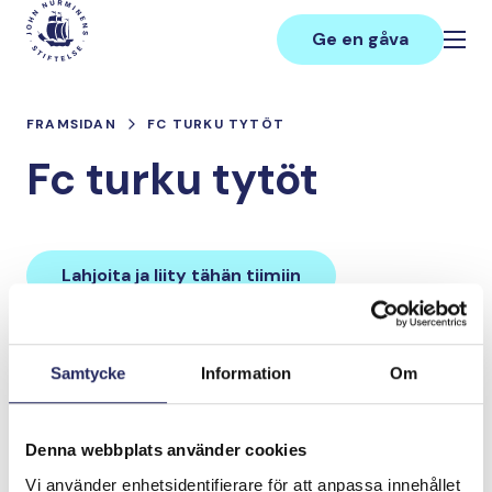
Hoppa
Main
till
Ge en gåva
innehåll
FRAMSIDAN
FC TURKU TYTÖT
Fc turku tytöt
Lahjoita ja liity tähän tiimiin
Tiimin lahjoitukset yhteensä:
Samtycke
Information
Om
0 €
Denna webbplats använder cookies
Tiimille tehdyt
Vi använder enhetsidentifierare för att anpassa innehållet