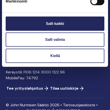
Markkinointi
John Nurmisen Säätiö sr.
Pasilankatu 2
Salli kaikki
00240 Helsinki
info@jnfoundation.fi
y-tunnus: 0895353-5
Salli valinta
Kaikki yhteystiedot
Kiellä
Tee lahjoitus
Keräystili: FI06 1214 3000 1122 96
MobilePay: 74792
Tee yrityslahjoitus
Tilaa uutiskirje
© John Nurmisen Säätiö 2026 •
Tietosuojaseloste
•