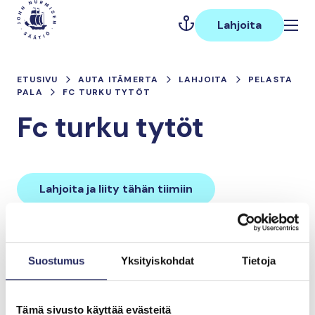
Hyppää
Päävalikko
sisältöön
Lahjoita
ETUSIVU
AUTA ITÄMERTA
LAHJOITA
PELASTA
PALA
FC TURKU TYTÖT
Fc turku tytöt
Lahjoita ja liity tähän tiimiin
Tiimin lahjoitukset yhteensä:
Suostumus
Yksityiskohdat
Tietoja
0 €
Tämä sivusto käyttää evästeitä