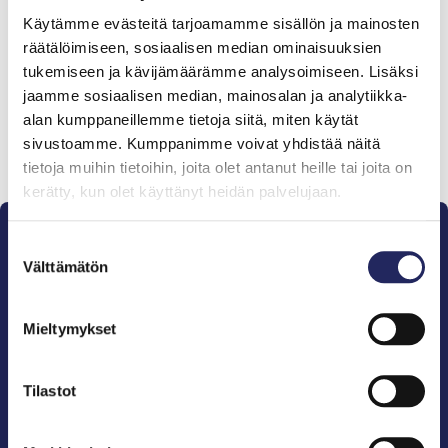
Tiimille tehdyt
Käytämme evästeitä tarjoamamme sisällön ja mainosten
lahjoitukset
räätälöimiseen, sosiaalisen median ominaisuuksien
tukemiseen ja kävijämäärämme analysoimiseen. Lisäksi
jaamme sosiaalisen median, mainosalan ja analytiikka-
alan kumppaneillemme tietoja siitä, miten käytät
sivustoamme. Kumppanimme voivat yhdistää näitä
Lahjoita ja liity tähän tiimiin
tietoja muihin tietoihin, joita olet antanut heille tai joita on
kerätty, kun olet käyttänyt heidän palvelujaan.
Suostumuksen
Välttämätön
valinta
Mieltymykset
Pelastamme Itämeren ja sen perinnön tuleville
sukupolville.
John Nurmisen Säätiö on Itämeren suojelija, meren
Tilastot
puolestapuhuja, merikulttuurin vaalija ja
merikirjallisuuden kustantaja.