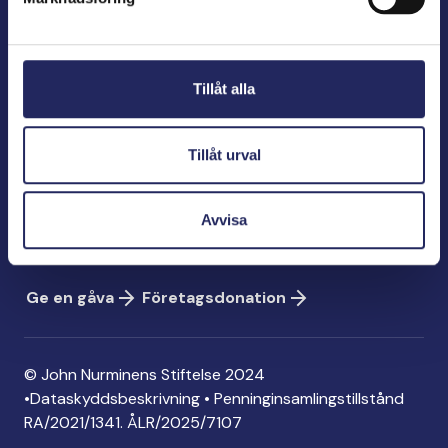
John Nurminens Stiftelse
Bölegatan 2
Tillåt alla
00240 Helsingfors
info@jnfoundation.fi
Tillåt urval
Kontaktinformation
Ge en gåva
Avvisa
Konto: FI06 1214 3000 1122 96
MobilePay: 74792
Ge en gåva
Företagsdonation
© John Nurminens Stiftelse 2024
•
Dataskyddsbeskrivning
•
Penninginsamlingstillstånd
RA/2021/1341. ÅLR/2025/7107