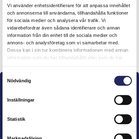
Vi använder enhetsidentifierare för att anpassa innehållet
Tiimille tehdyt
och annonserna till användarna, tillhandahålla funktioner
för sociala medier och analysera vår trafik. Vi
lahjoitukset
vidarebefordrar även sådana identifierare och annan
information från din enhet till de sociala medier och
annons- och analysföretag som vi samarbetar med.
Dessa kan i sin tur kombinera informationen med annan
Lahjoita ja liity tähän tiimiin
information som du har tillhandahållit eller som de har
samlat in när du har använt deras tjänster.
Samtyckesval
Nödvändig
Inställningar
John Nurminens Stiftelse är Östersjöns beskyddare,
Statistik
förespråkare för havets betydelse, den marina
kulturens väktare och utgivare av marin litteratur.
Marknadsföring