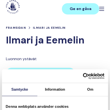
Hoppa
Main
till
Ge en gåva
innehåll
FRAMSIDAN
ILMARI JA EEMELIN
Ilmari ja Eemelin
Luonnon ystävät
Lahjoita ja liity tähän tiimiin
Samtycke
Information
Om
Tiimin lahjoitukset yhteensä:
0 €
Denna webbplats använder cookies