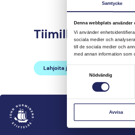
Samtycke
Denna webbplats använder 
Tiimille tehdyt la
Vi använder enhetsidentifierar
sociala medier och analysera 
till de sociala medier och a
med annan information som du 
Lahjoita ja liity tähän tiimiin
Samtyckesval
Nödvändig
Avvisa