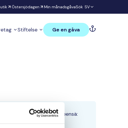
utik
Östersjödagen
Min månadsgåva
Sök
SV
öretag
Stiftelse
Ge en gåva
Tiimin lahjoitukset yhteensä:
0 €