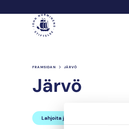
Hoppa
till
Main
innehåll
FRAMSIDAN
JÄRVÖ
Järvö
Lahjoita ja liity tähän tiimiin