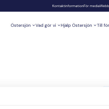
Secondary
Kontaktinformation
För media
Webb
Östersjön
Vad gör vi
Hjälp Östersjön
Till f