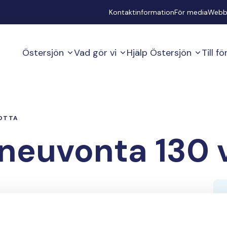
Secondary
Kontaktinformation
För media
Webb
Östersjön
Vad gör vi
Hjälp Östersjön
Till f
OTTA
neuvonta 130 
ineen jatkaa nykyään vuonna 1891 perustetun
 kalatalousneuvontaa.