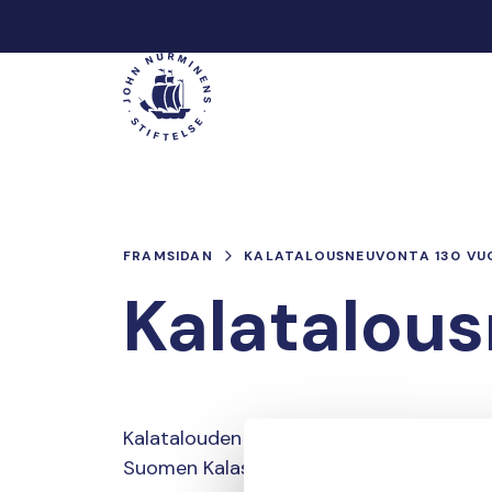
Hoppa
till
Main
innehåll
FRAMSIDAN
KALATALOUSNEUVONTA 130 VU
Kalatalous
Kalatalouden Keskusliitto jäsenjärjestö
Suomen Kalastusyhdistyksen aloittamaa