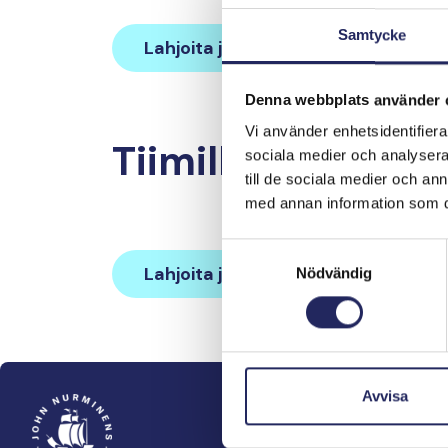
Samtycke
Lahjoita ja liity tähän tiimiin
Denna webbplats använder 
Vi använder enhetsidentifierar
Tiimille tehdyt la
sociala medier och analysera 
till de sociala medier och a
med annan information som du 
Samtyckesval
Lahjoita ja liity tähän tiimiin
Nödvändig
Avvisa