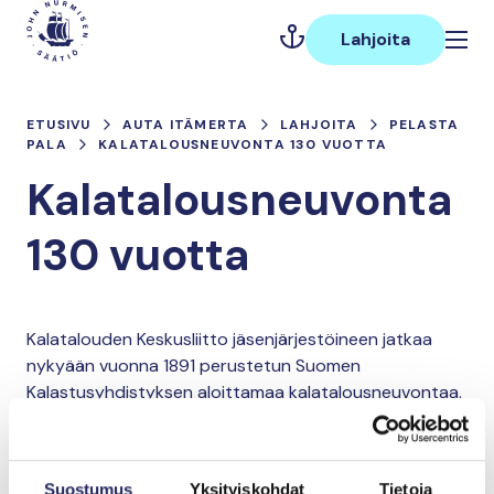
Hyppää
Päävalikko
sisältöön
Lahjoita
ETUSIVU
AUTA ITÄMERTA
LAHJOITA
PELASTA
PALA
KALATALOUSNEUVONTA 130 VUOTTA
Kalatalousneuvonta
130 vuotta
Kalatalouden Keskusliitto jäsenjärjestöineen jatkaa
nykyään vuonna 1891 perustetun Suomen
Kalastusyhdistyksen aloittamaa kalatalousneuvontaa.
Lahjoita ja liity tähän tiimiin
Suostumus
Yksityiskohdat
Tietoja