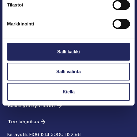
Tilastot
Pelastamme Itämeren ja sen perinnön tuleville
sukupolville.
Markkinointi
John Nurmisen Säätiö on Itämeren suojelija, meren
puolestapuhuja, merikulttuurin vaalija ja
merikirjallisuuden kustantaja.
Salli kaikki
John Nurmisen Säätiö sr.
Pasilankatu 2
Salli valinta
00240 Helsinki
info@jnfoundation.fi
Kiellä
y-tunnus: 0895353-5
Kaikki yhteystiedot
Tee lahjoitus
Keräystili: FI06 1214 3000 1122 96