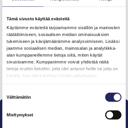
Tiimin lahjoitukset yhteensä:
Tämä sivusto käyttää evästeitä
0 €
Käytämme evästeitä tarjoamamme sisällön ja mainosten
räätälöimiseen, sosiaalisen median ominaisuuksien
tukemiseen ja kävijämäärämme analysoimiseen. Lisäksi
Tiimille tehdyt
jaamme sosiaalisen median, mainosalan ja analytiikka-
lahjoitukset
alan kumppaneillemme tietoja siitä, miten käytät
sivustoamme. Kumppanimme voivat yhdistää näitä
tietoja muihin tietoihin, joita olet antanut heille tai joita on
kerätty, kun olet käyttänyt heidän palvelujaan.
Lahjoita ja liity tähän tiimiin
Suostumuksen
Välttämätön
valinta
Mieltymykset