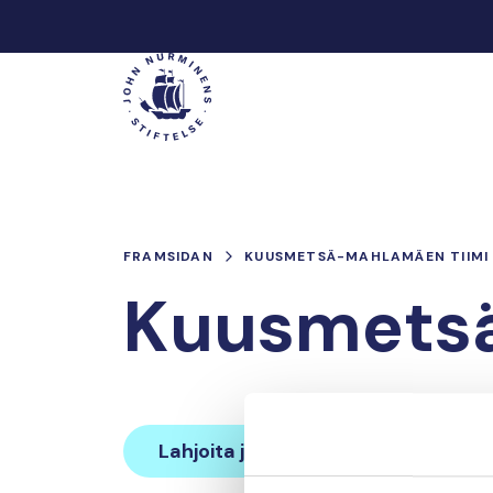
Hoppa
till
Main
innehåll
FRAMSIDAN
KUUSMETSÄ-MAHLAMÄEN TIIMI
Kuusmetsä
Lahjoita ja liity tähän tiimiin