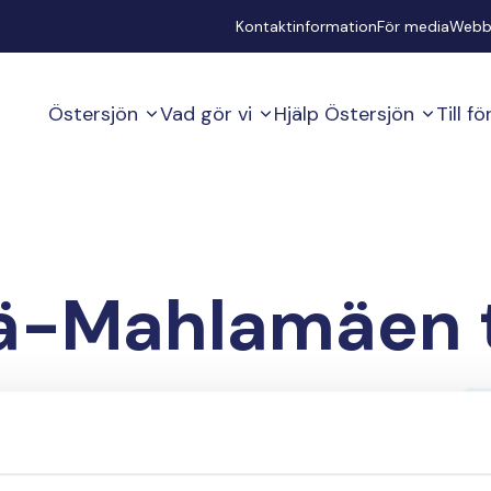
Secondary
Kontaktinformation
För media
Webb
Östersjön
Vad gör vi
Hjälp Östersjön
Till f
-Mahlamäen t