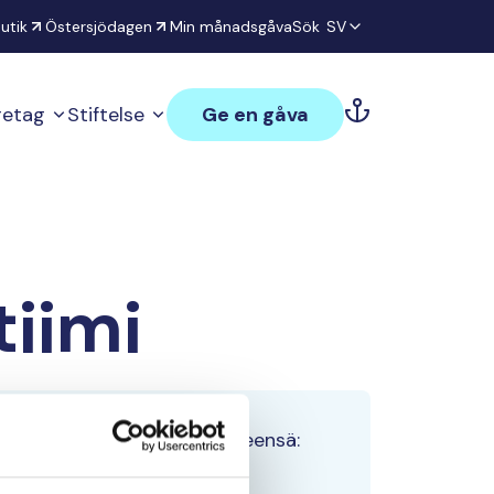
utik
Östersjödagen
Min månadsgåva
Sök
SV
öretag
Stiftelse
Ge en gåva
iimi
Tiimin lahjoitukset yhteensä:
0 €