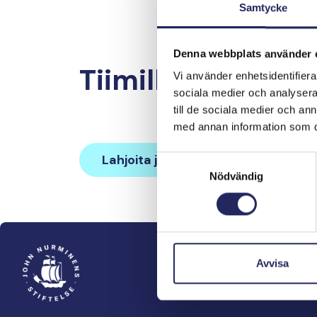
Samtycke
Denna webbplats använder 
Tiimille tehdyt la
Vi använder enhetsidentifierar
sociala medier och analysera 
till de sociala medier och a
med annan information som du 
Lahjoita ja liity tähän tiimiin
Samtyckesval
Nödvändig
Avvisa