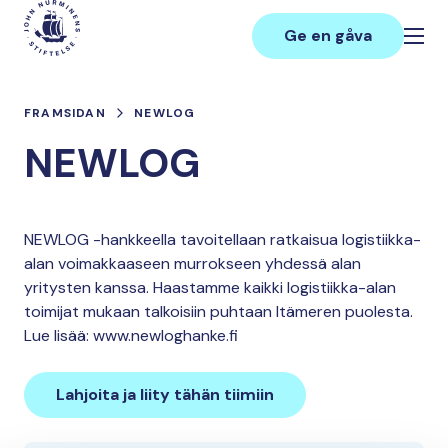
Hoppa
Main
till
Ge en gåva
innehåll
FRAMSIDAN
NEWLOG
NEWLOG
NEWLOG -hankkeella tavoitellaan ratkaisua logistiikka-
alan voimakkaaseen murrokseen yhdessä alan
yritysten kanssa. Haastamme kaikki logistiikka-alan
toimijat mukaan talkoisiin puhtaan Itämeren puolesta.
Lue lisää: www.newloghanke.fi
Lahjoita ja liity tähän tiimiin