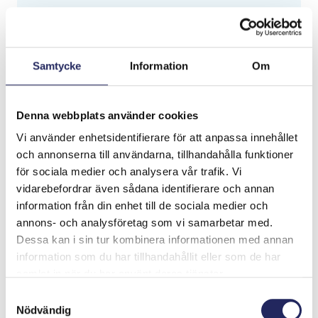
Tiimin lahjoitukset yhteensä:
0 €
Samtycke
Information
Om
Denna webbplats använder cookies
Vi använder enhetsidentifierare för att anpassa innehållet
och annonserna till användarna, tillhandahålla funktioner
för sociala medier och analysera vår trafik. Vi
vidarebefordrar även sådana identifierare och annan
information från din enhet till de sociala medier och
annons- och analysföretag som vi samarbetar med.
Dessa kan i sin tur kombinera informationen med annan
information som du har tillhandahållit eller som de har
samlat in när du har använt deras tjänster.
Tiimille tehdyt
Samtyckesval
lahjoitukset
Nödvändig