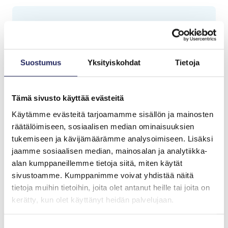
Tiimin lahjoitukset yhteensä:
0 €
Suostumus
Yksityiskohdat
Tietoja
Tämä sivusto käyttää evästeitä
Käytämme evästeitä tarjoamamme sisällön ja mainosten
räätälöimiseen, sosiaalisen median ominaisuuksien
tukemiseen ja kävijämäärämme analysoimiseen. Lisäksi
jaamme sosiaalisen median, mainosalan ja analytiikka-
alan kumppaneillemme tietoja siitä, miten käytät
sivustoamme. Kumppanimme voivat yhdistää näitä
tietoja muihin tietoihin, joita olet antanut heille tai joita on
kerätty, kun olet käyttänyt heidän palvelujaan.
Tiimille tehdyt
Suostumuksen