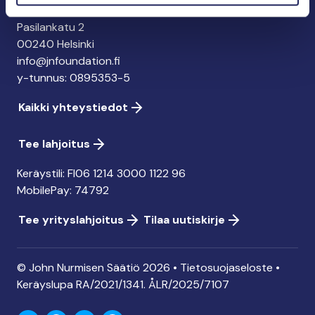
John Nurmisen Säätiö sr.
Pasilankatu 2
00240 Helsinki
info@jnfoundation.fi
y-tunnus: 0895353-5
Kaikki yhteystiedot
Tee lahjoitus
Keräystili: FI06 1214 3000 1122 96
MobilePay: 74792
Tee yrityslahjoitus
Tilaa uutiskirje
© John Nurmisen Säätiö 2026 •
Tietosuojaseloste
•
Keräyslupa
RA/2021/1341. ÅLR/2025/7107