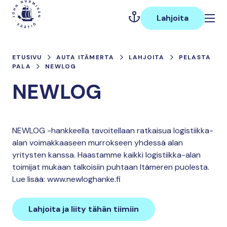
Hyppää
Päävalikko
sisältöön
Lahjoita
ETUSIVU
AUTA ITÄMERTA
LAHJOITA
PELASTA
PALA
NEWLOG
NEWLOG
NEWLOG -hankkeella tavoitellaan ratkaisua logistiikka-
alan voimakkaaseen murrokseen yhdessä alan
yritysten kanssa. Haastamme kaikki logistiikka-alan
toimijat mukaan talkoisiin puhtaan Itämeren puolesta.
Lue lisää: www.newloghanke.fi
Lahjoita ja liity tähän tiimiin