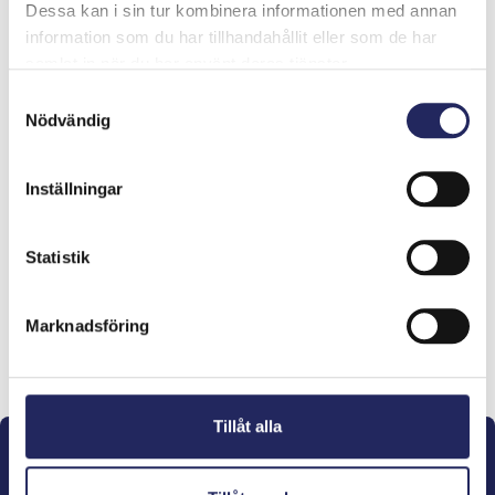
Dessa kan i sin tur kombinera informationen med annan
information som du har tillhandahållit eller som de har
samlat in när du har använt deras tjänster.
Samtyckesval
Nödvändig
Inställningar
Tiimille tehdyt
lahjoitukset
Statistik
Marknadsföring
Lahjoita ja liity tähän tiimiin
Tillåt alla