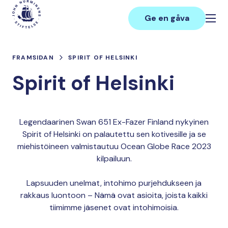
Hoppa
Main
till
Ge en gåva
innehåll
FRAMSIDAN
SPIRIT OF HELSINKI
Spirit of Helsinki
Legendaarinen Swan 651 Ex-Fazer Finland nykyinen
Spirit of Helsinki on palautettu sen kotivesille ja se
miehistöineen valmistautuu Ocean Globe Race 2023
kilpailuun.
Lapsuuden unelmat, intohimo purjehdukseen ja
rakkaus luontoon – Nämä ovat asioita, joista kaikki
tiimimme jäsenet ovat intohimoisia.