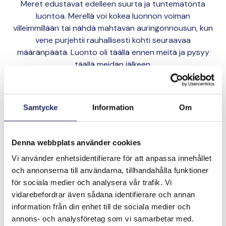
Meret edustavat edelleen suurta ja tuntematonta
luontoa. Merellä voi kokea luonnon voiman
villeimmillään tai nähdä mahtavan auringonnousun, kun
vene purjehtii rauhallisesti kohti seuraavaa
määränpäätä. Luonto oli täällä ennen meitä ja pysyy
täällä meidän jälkeen.
Lahjoita ja liity tähän tiimiin
Samtycke
Information
Om
Tiimin lahjoitukset yhteensä:
Denna webbplats använder cookies
0 €
Vi använder enhetsidentifierare för att anpassa innehållet
och annonserna till användarna, tillhandahålla funktioner
för sociala medier och analysera vår trafik. Vi
vidarebefordrar även sådana identifierare och annan
information från din enhet till de sociala medier och
annons- och analysföretag som vi samarbetar med.