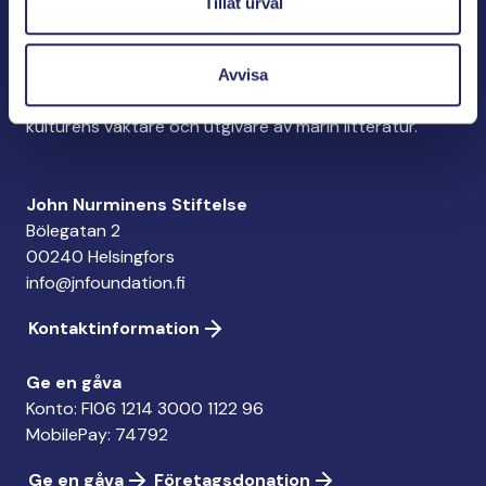
Tillåt urval
John Nurminens Stiftelse är Östersjöns beskyddare,
Avvisa
förespråkare för havets betydelse, den marina
kulturens väktare och utgivare av marin litteratur.
John Nurminens Stiftelse
Bölegatan 2
00240 Helsingfors
info@jnfoundation.fi
Kontaktinformation
Ge en gåva
Konto: FI06 1214 3000 1122 96
MobilePay: 74792
Ge en gåva
Företagsdonation