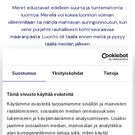
Meret edustavat edelleen suurta ja tuntematonta
luontoa. Merellä voi kokea luonnon voiman
villeimmillään tai nähdä mahtavan auringonnousun, kun
vene purjehtii rauhallisesti kohti seuraavaa
määränpäätä. Luonto oli täällä ennen meitä ja pysyy
täällä meidän jälkeen.
Lahjoita ja liity tähän tiimiin
Suostumus
Yksityiskohdat
Tietoja
Tiimin lahjoitukset yhteensä:
0 €
Tämä sivusto käyttää evästeitä
Käytämme evästeitä tarjoamamme sisällön ja mainosten
räätälöimiseen, sosiaalisen median ominaisuuksien
tukemiseen ja kävijämäärämme analysoimiseen. Lisäksi
jaamme sosiaalisen median, mainosalan ja analytiikka-
alan kumppaneillemme tietoja siitä, miten käytät