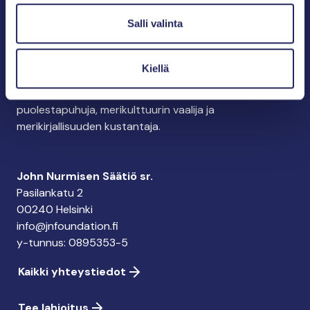
Salli valinta
Pelastamme Itämeren ja sen perinnön tuleville
Kiellä
sukupolville.
John Nurmisen Säätiö on Itämeren suojelija, meren
puolestapuhuja, merikulttuurin vaalija ja
merikirjallisuuden kustantaja.
John Nurmisen Säätiö sr.
Pasilankatu 2
00240 Helsinki
info@jnfoundation.fi
y-tunnus: 0895353-5
Kaikki yhteystiedot
Tee lahjoitus