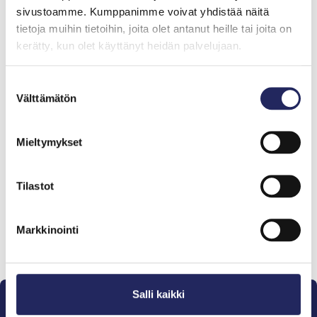
sivustoamme. Kumppanimme voivat yhdistää näitä
tietoja muihin tietoihin, joita olet antanut heille tai joita on
kerätty, kun olet käyttänyt heidän palvelujaan.
Suostumuksen
Välttämätön
valinta
Tiimille tehdyt
Mieltymykset
lahjoitukset
Tilastot
Markkinointi
Lahjoita ja liity tähän tiimiin
Salli kaikki