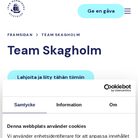
Hoppa
Main
till
Ge en gåva
innehåll
FRAMSIDAN
TEAM SKAGHOLM
Team Skagholm
Lahjoita ja liity tähän tiimiin
Tiimin lahjoitukset yhteensä:
Samtycke
Information
Om
0 €
Denna webbplats använder cookies
Tiimille tehdyt
Vi använder enhetsidentifierare för att anpassa innehållet