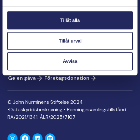
Bölegatan 2
00240 Helsingfors
Tillåt alla
info@jnfoundation.fi
Kontaktinformation
Tillåt urval
Ge en gåva
Konto: FI06 1214 3000 1122 96
Avvisa
MobilePay: 74792
Ge en gåva
Företagsdonation
© John Nurminens Stiftelse 2024
•
Dataskyddsbeskrivning
•
Penninginsamlingstillstånd
RA/2021/1341. ÅLR/2025/7107