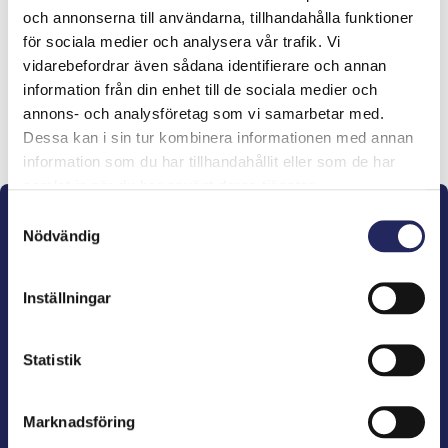
och annonserna till användarna, tillhandahålla funktioner
lahjoitukset
för sociala medier och analysera vår trafik. Vi
vidarebefordrar även sådana identifierare och annan
information från din enhet till de sociala medier och
annons- och analysföretag som vi samarbetar med.
Lahjoita ja liity tähän tiimiin
Dessa kan i sin tur kombinera informationen med annan
information som du har tillhandahållit eller som de har
samlat in när du har använt deras tjänster.
Samtyckesval
Nödvändig
Inställningar
John Nurminens Stiftelse är Östersjöns beskyddare,
förespråkare för havets betydelse, den marina
Statistik
kulturens väktare och utgivare av marin litteratur.
Marknadsföring
John Nurminens Stiftelse