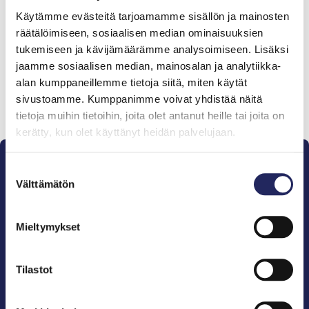
Tiimille tehdyt
Käytämme evästeitä tarjoamamme sisällön ja mainosten
lahjoitukset
räätälöimiseen, sosiaalisen median ominaisuuksien
tukemiseen ja kävijämäärämme analysoimiseen. Lisäksi
jaamme sosiaalisen median, mainosalan ja analytiikka-
alan kumppaneillemme tietoja siitä, miten käytät
sivustoamme. Kumppanimme voivat yhdistää näitä
Lahjoita ja liity tähän tiimiin
tietoja muihin tietoihin, joita olet antanut heille tai joita on
kerätty, kun olet käyttänyt heidän palvelujaan.
Suostumuksen
Välttämätön
valinta
Mieltymykset
Pelastamme Itämeren ja sen perinnön tuleville
sukupolville.
John Nurmisen Säätiö on Itämeren suojelija, meren
Tilastot
puolestapuhuja, merikulttuurin vaalija ja
merikirjallisuuden kustantaja.