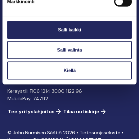
Markkinointi
John Nurmisen Säätiö sr.
Pasilankatu 2
Salli kaikki
00240 Helsinki
info@jnfoundation.fi
y-tunnus: 0895353-5
Salli valinta
Kaikki yhteystiedot
Kiellä
Tee lahjoitus
Keräystili: FI06 1214 3000 1122 96
MobilePay: 74792
Tee yrityslahjoitus
Tilaa uutiskirje
© John Nurmisen Säätiö 2026 •
Tietosuojaseloste
•