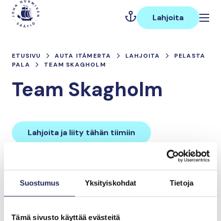
Hyppää
Päävalikko
sisältöön
Lahjoita
ETUSIVU
AUTA ITÄMERTA
LAHJOITA
PELASTA
PALA
TEAM SKAGHOLM
Team Skagholm
Lahjoita ja liity tähän tiimiin
Tiimin lahjoitukset yhteensä:
Suostumus
Yksityiskohdat
Tietoja
0 €
Tämä sivusto käyttää evästeitä