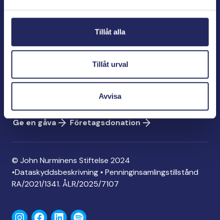
Bölegatan 2
00240 Helsingfors
Tillåt alla
info@jnfoundation.fi
Kontaktinformation
Tillåt urval
Ge en gåva
Konto: FI06 1214 3000 1122 96
Avvisa
MobilePay: 74792
Ge en gåva
Företagsdonation
© John Nurminens Stiftelse 2024
•
Dataskyddsbeskrivning
•
Penninginsamlingstillstånd
RA/2021/1341. ÅLR/2025/7107