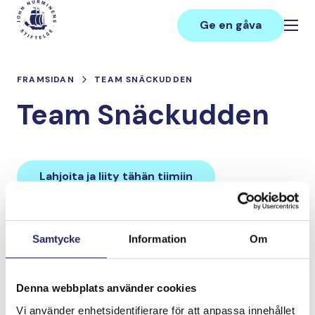
Hoppa
Main
till
Ge en gåva
innehåll
FRAMSIDAN
TEAM SNÄCKUDDEN
Team Snäckudden
Lahjoita ja liity tähän tiimiin
Tiimin lahjoitukset yhteensä:
Samtycke
Information
Om
0 €
Denna webbplats använder cookies
Tiimille tehdyt
Vi använder enhetsidentifierare för att anpassa innehållet