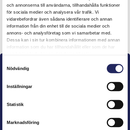
och annonserna till användarna, tillhandahålla funktioner
lahjoitukset
för sociala medier och analysera vår trafik. Vi
vidarebefordrar även sådana identifierare och annan
information från din enhet till de sociala medier och
annons- och analysföretag som vi samarbetar med.
Lahjoita ja liity tähän tiimiin
Dessa kan i sin tur kombinera informationen med annan
information som du har tillhandahållit eller som de har
samlat in när du har använt deras tjänster.
Samtyckesval
Nödvändig
Inställningar
John Nurminens Stiftelse är Östersjöns beskyddare,
förespråkare för havets betydelse, den marina
Statistik
kulturens väktare och utgivare av marin litteratur.
Marknadsföring
John Nurminens Stiftelse